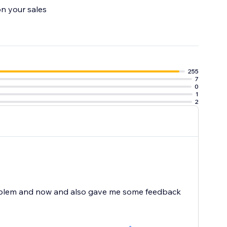
on your sales
ime.
255
7
0
1
2
problem and now and also gave me some feedback