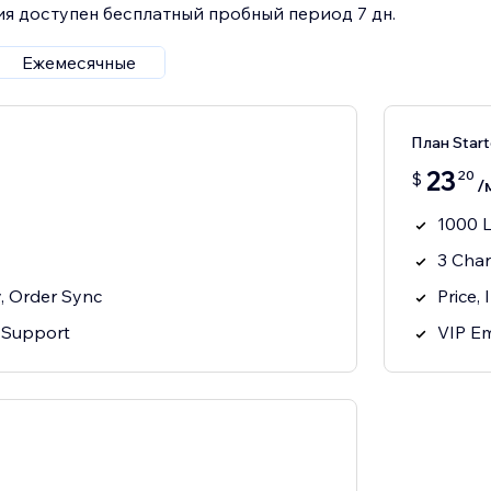
я доступен бесплатный пробный период 7 дн.
Ежемесячные
План Start
23
20
$
/
1000 L
3 Cha
y, Order Sync
Price,
 Support
VIP Em