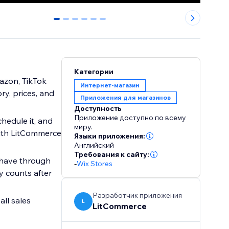
0
1
2
3
4
5
Категории
mazon, TikTok
Интернет-магазин
ry, prices, and
Приложения для магазинов
Доступность
Приложение доступно по всему
chedule it, and
миру.
with LitCommerce
Языки приложения:
Английский
Требования к сайту:
 have through
-
Wix Stores
y counts after
Разработчик приложения
all sales
L
LitCommerce