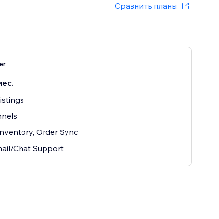
Сравнить планы
er
мес.
istings
nnels
 Inventory, Order Sync
ail/Chat Support