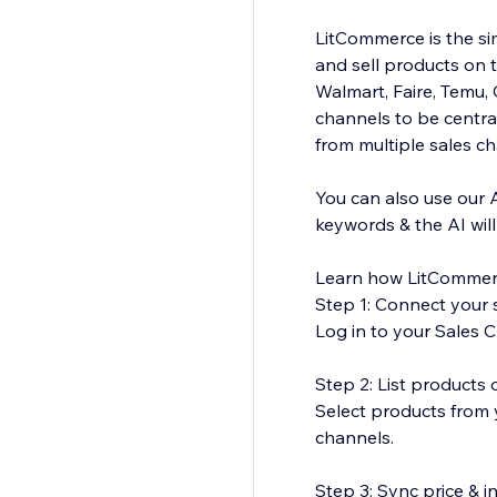
LitCommerce is the sim
and sell products on 
Walmart, Faire, Temu
channels to be central
from multiple sales c
You can also use our 
keywords & the AI wil
Learn how LitCommer
Step 1: Connect your s
Log in to your Sales C
Step 2: List products
Select products from y
channels.
Step 3: Sync price & 