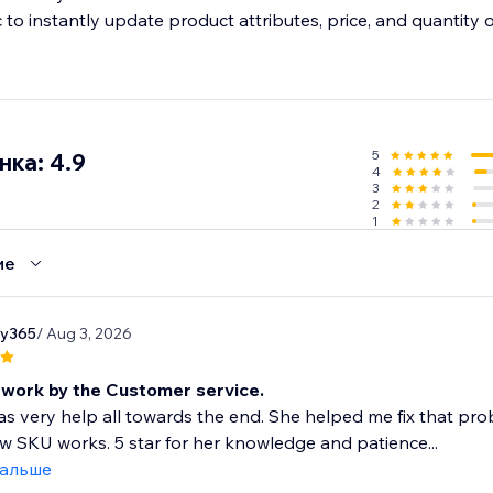
 to instantly update product attributes, price, and quantity 
l orders
o manage all orders from sales channels and fulfill them on t
5
ка: 4.9
4
3
2
1
ие
ry365
/ Aug 3, 2026
work by the Customer service.
as very help all towards the end. She helped me fix that 
 SKU works. 5 star for her knowledge and patience...
дальше