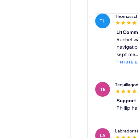
Thomassch
TH
LitComm
Rachel wa
navigatio
kept me...
Читать 
Tequillago
TE
Support
Phillip h
Labradorit
LA