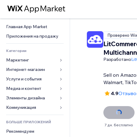
Главная App Market
Проверено Wi
Приложения на продажу
LitCommer
Категории
Multichanne
Разработано
Li
Маркетинг
Интернет-магазин
Реклама
Sell on Amazon
Моб. версия
Услуги и события
Приложения для магазинов
Walmart, TikT
Веб-аналитика
Доставка
Медиа и контент
Отели
4.9
Отзывов
Соцсети
Кнопки продаж
События
Элементы дизайна
Галерея
SEO
Онлайн-курсы
Рестораны
Музыка
Карты и навигация
Коммуникация 
Вовлеченность
Печать по требованию
Недвижимость
Подкасты
Конфиденциальность и 
Формы
безопасность
Списки сайтов
Бухгалтерский учет
БОЛЬШЕ ПРИЛОЖЕНИЙ
Онлайн-запись
Фотография
Блог
7 дн. бесплатно
Часы
Эл. почта
Купоны и лояльность
Рекомендуем
Видео
Опросы