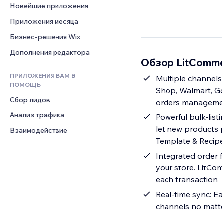
Шаблоны страниц
Конверсия
Складские услуги
Новейшие приложения
PDF
Чат
Эффекты фото
Дропшиппинг
Обмен файлами
Приложения месяца
Комментарии
Кнопки и Меню
Цены и подписки
Новости
Бизнес-решения Wix
Телефон
Баннеры и значки
Краудфандинг
Контент-сервисы
Сообщество
Дополнения редактора
Калькуляторы
Еда и напитки
Обзор LitCommer
Эффекты текста
Отзывы и комментарии
Поиск
ПРИЛОЖЕНИЯ ВАМ В
Multiple channels
Управление отношениями с 
Погода
ПОМОЩЬ
клиентом (CRM)
Shop, Walmart, Goo
Графики и таблицы
Сбор лидов
orders management
Анализ трафика
Powerful bulk-listi
let new products 
Взаимодействие
Template & Recipe,
Integrated order 
your store. LitCo
each transaction
Real-time sync: Ea
channels no matte