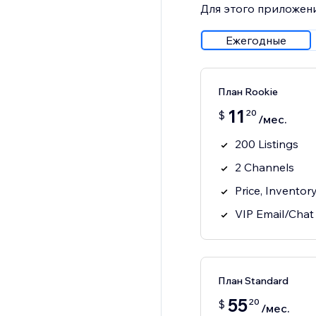
Для этого приложени
Ежегодные
План Rookie
11
20
$
/мес.
200 Listings
2 Channels
Price, Inventor
VIP Email/Chat
План Standard
55
20
$
/мес.