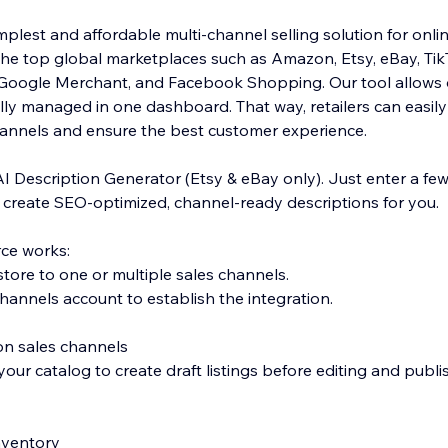
plest and affordable multi-channel selling solution for onlin
the top global marketplaces such as Amazon, Etsy, eBay, Ti
, Google Merchant, and Facebook Shopping. Our tool allows 
ly managed in one dashboard. That way, retailers can easily f
hannels and ensure the best customer experience.
AI Description Generator (Etsy & eBay only). Just enter a fe
l create SEO-optimized, channel-ready descriptions for you.
ce works:
tore to one or multiple sales channels.
hannels account to establish the integration.
 on sales channels
our catalog to create draft listings before editing and publi
inventory