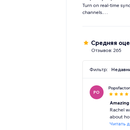
Turn on real-time sync
channels.
Step 4: Import & fulfil
Log in to your store t
Средняя оцен
Отзывов: 265
Фильтр:
Недавн
Popsfacto
PO
Amazing 
Rachel w
about how
Читать 