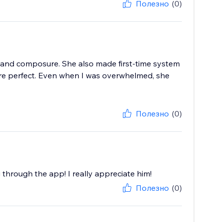
Полезно
(0)
 and composure. She also made first-time system
ere perfect. Even when I was overwhelmed, she
Полезно
(0)
g through the app! I really appreciate him!
Полезно
(0)