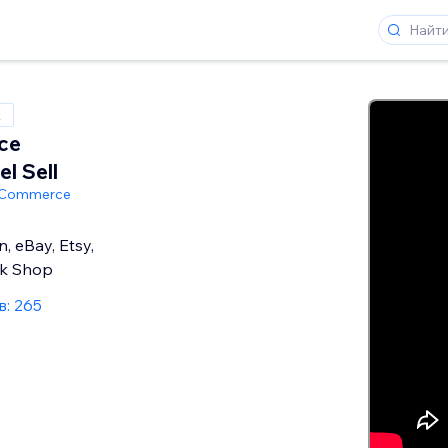
x
ce
l Sell
tCommerce
, eBay, Etsy,
ok Shop
: 265