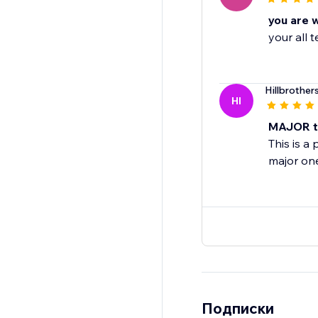
you are 
your all
Hillbrother
HI
MAJOR ti
This is a
major on
Подписки