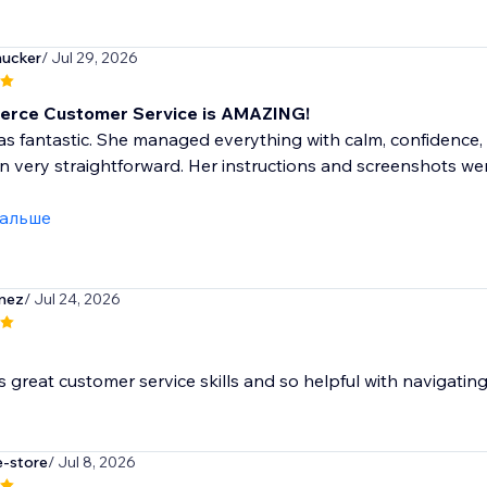
ucker
/ Jul 29, 2026
erce Customer Service is AMAZING!
s fantastic. She managed everything with calm, confidence,
n very straightforward. Her instructions and screenshots w
дальше
mez
/ Jul 24, 2026
as great customer service skills and so helpful with navigatin
e-store
/ Jul 8, 2026