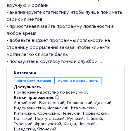
вручную и офлайн
- анализируйте статистику, чтобы лучше понимать
своих клиентов
- приостанавливайте программу лояльности в
любое время
- добавьте виджет программы лояльности на
страницу оформления заказа, чтобы клиенты
могли легко списать баллы
- пользуйтесь круглосуточной службой
поддержки
Категории
Интернет-магазин
Купоны и лояльность
Что могут делать участники программы
Доступность
лояльности:
Приложение доступно по всему миру.
- входить в систему и отслеживать баланс баллов
Языки приложения:
Английский
,
Вьетнамский
,
Голландский
,
Датский
,
и бонусов
Индонезийский
,
Испанский
,
Итальянский
,
Китайский
,
Корейский
,
Немецкий
,
Норвежский
,
Польский
,
Португальский
,
Русский
,
Тайский
,
Турецкий
,
Французский
,
Хинди
,
Чешский
,
Шведский
,
Японский