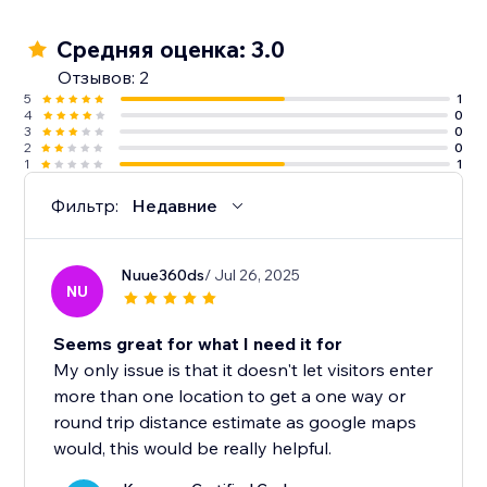
Средняя оценка: 3.0
Отзывов: 2
5
1
4
0
3
0
2
0
1
1
Фильтр:
Недавние
Nuue360ds
/ Jul 26, 2025
NU
Seems great for what I need it for
My only issue is that it doesn't let visitors enter
more than one location to get a one way or
round trip distance estimate as google maps
would, this would be really helpful.