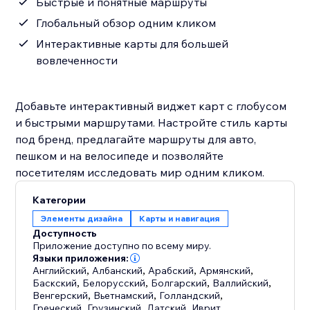
Быстрые и понятные маршруты
Глобальный обзор одним кликом
Интерактивные карты для большей
вовлеченности
Добавьте интерактивный виджет карт с глобусом
и быстрыми маршрутами. Настройте стиль карты
под бренд, предлагайте маршруты для авто,
пешком и на велосипеде и позволяйте
посетителям исследовать мир одним кликом.
Категории
Элементы дизайна
Карты и навигация
Доступность
Приложение доступно по всему миру.
Языки приложения:
Английский
,
Албанский
,
Арабский
,
Армянский
,
Баскский
,
Белорусский
,
Болгарский
,
Валлийский
,
Венгерский
,
Вьетнамский
,
Голландский
,
Греческий
,
Грузинский
,
Датский
,
Иврит
,