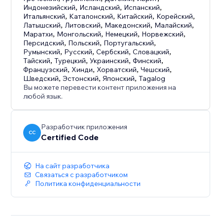
Индонезийский
,
Исландский
,
Испанский
,
Итальянский
,
Каталонский
,
Китайский
,
Корейский
,
Латышский
,
Литовский
,
Македонский
,
Малайский
,
Маратхи
,
Монгольский
,
Немецкий
,
Норвежский
,
Персидский
,
Польский
,
Португальский
,
Румынский
,
Русский
,
Сербский
,
Словацкий
,
Тайский
,
Турецкий
,
Украинский
,
Финский
,
Французский
,
Хинди
,
Хорватский
,
Чешский
,
Шведский
,
Эстонский
,
Японский
,
Tagalog
Вы можете перевести контент приложения на
любой язык.
Разработчик приложения
CC
Certified Code
На сайт разработчика
Связаться с разработчиком
Политика конфиденциальности