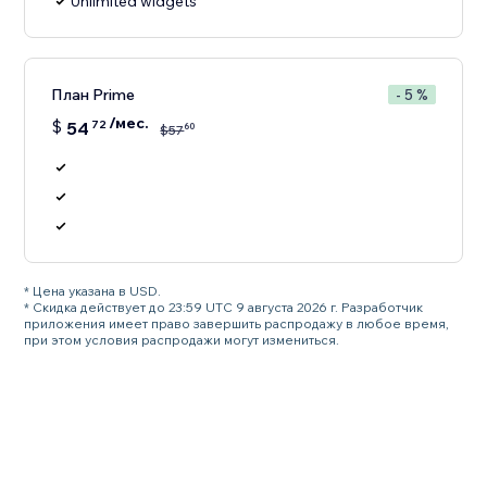
Unlimited widgets
План Prime
- 5 %
/мес.
$
54
72
60
$
57
* Цена указана в USD.
* Скидка действует до 23:59 UTC 9 августа 2026 г. Разработчик
приложения имеет право завершить распродажу в любое время,
при этом условия распродажи могут измениться.