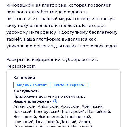
инновационная платформа, которая позволяет
пользователям без труда создавать
персонализированный медиаконтент, используя
силу искусственного интеллекта. Благодаря
удобному интерфейсу и доступному бесплатному
тарифу наша платформа выделяется как
уникальное решение для ваших творческих задач.
Раскрытие информации: Субобработчик:
Replicate.com
Категории
Медиа и контент
Контент-сервисы
Доступность
Приложение доступно по всему миру.
Языки приложения:
Английский
,
Албанский
,
Арабский
,
Армянский
,
Баскский
,
Белорусский
,
Болгарский
,
Валлийский
,
Венгерский
,
Вьетнамский
,
Голландский
,
Греческий
,
Грузинский
,
Датский
,
Иврит
,
Индонезийский
,
Исландский
,
Испанский
,