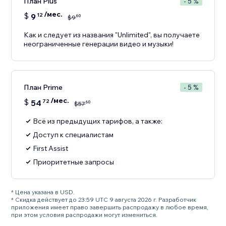
План Plus
- 5 %
/мес.
$
9
12
60
$
9
Как и следует из названия "Unlimited", вы получаете
неограниченные генерации видео и музыки!
План Prime
- 5 %
/мес.
$
54
72
60
$
57
Всё из предыдущих тарифов, а также:
Доступ к специалистам
First Assist
Приоритетные запросы
* Цена указана в USD.
* Скидка действует до 23:59 UTC 9 августа 2026 г. Разработчик
приложения имеет право завершить распродажу в любое время,
при этом условия распродажи могут измениться.