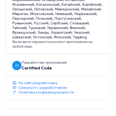
Итальянский
,
Каталонский
,
Китайский
,
Корейский
,
Латышский
,
Литовский
,
Македонский
,
Малайский
,
Маратхи
,
Монгольский
,
Немецкий
,
Норвежский
,
Персидский
,
Польский
,
Португальский
,
Румынский
,
Русский
,
Сербский
,
Словацкий
,
Тайский
,
Турецкий
,
Украинский
,
Финский
,
Французский
,
Хинди
,
Хорватский
,
Чешский
,
Шведский
,
Эстонский
,
Японский
,
Tagalog
Вы можете перевести контент приложения на
любой язык.
Разработчик приложения
CC
Certified Code
На сайт разработчика
Связаться с разработчиком
Политика конфиденциальности