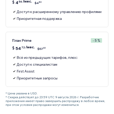
/мес.
$
4
56
80
$
4
Доступ к расширенному управлению профилями
Приоритетная поддержка
План Prime
- 5 %
/мес.
$
54
72
60
$
57
Всё из предыдущих тарифов, плюс:
Доступ к специалистам
First Assist
Приоритетные запросы
* Цена указана в USD.
* Скидка действует до 23:59 UTC 9 августа 2026 г. Разработчик
приложения имеет право завершить распродажу в любое время,
при этом условия распродажи могут измениться.