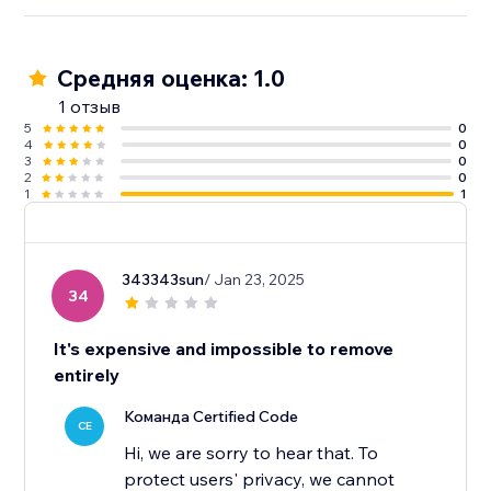
Средняя оценка: 1.0
1 отзыв
5
0
4
0
3
0
2
0
1
1
343343sun
/ Jan 23, 2025
34
It's expensive and impossible to remove
entirely
Команда Certified Code
CE
Hi, we are sorry to hear that. To
protect users' privacy, we cannot