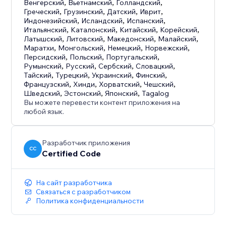
Венгерский
,
Вьетнамский
,
Голландский
,
Греческий
,
Грузинский
,
Датский
,
Иврит
,
Индонезийский
,
Исландский
,
Испанский
,
Итальянский
,
Каталонский
,
Китайский
,
Корейский
,
Латышский
,
Литовский
,
Македонский
,
Малайский
,
Маратхи
,
Монгольский
,
Немецкий
,
Норвежский
,
Персидский
,
Польский
,
Португальский
,
Румынский
,
Русский
,
Сербский
,
Словацкий
,
Тайский
,
Турецкий
,
Украинский
,
Финский
,
Французский
,
Хинди
,
Хорватский
,
Чешский
,
Шведский
,
Эстонский
,
Японский
,
Tagalog
Вы можете перевести контент приложения на
любой язык.
Разработчик приложения
CC
Certified Code
На сайт разработчика
Связаться с разработчиком
Политика конфиденциальности