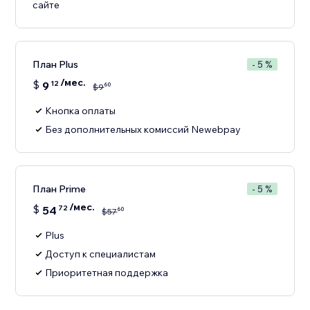
сайте
План Plus
- 5 %
/мес.
$
9
12
60
$
9
Кнопка оплаты
Без дополнительных комиссий Newebpay
План Prime
- 5 %
/мес.
$
54
72
60
$
57
Plus
Доступ к специалистам
Приоритетная поддержка