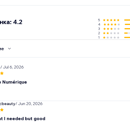
leader and get access to the Ecwid Academy, advanced re
s to stay ahead of the game and elevate your business skills.
5
ка: 4.2
4
3
2
1
ие
m
/ Jul 6, 2026
e Numérique
icbeauty
/ Jun 20, 2026
t I needed but good