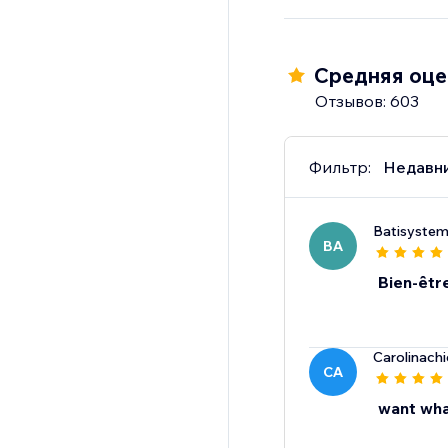
Become an ecommerce 
professional-level tip
Средняя оцен
Отзывов: 603
Фильтр:
Недавн
Batisyste
BA
Bien-êtr
Carolinach
CA
want wha