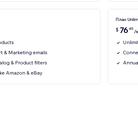
План Unlim
76
45
$
/
oducts
Unlimi
 & Marketing emails
Connec
alog & Product filters
Annual
ike Amazon & eBay