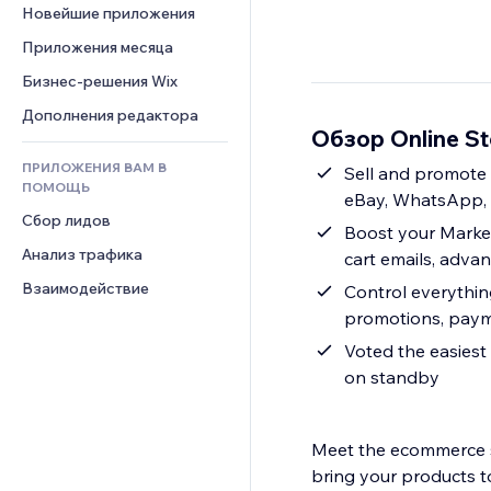
Шаблоны страниц
Конверсия
Складские услуги
Новейшие приложения
PDF
Чат
Эффекты фото
Дропшиппинг
Обмен файлами
Приложения месяца
Комментарии
Кнопки и Меню
Цены и подписки
Новости
Бизнес-решения Wix
Телефон
Баннеры и значки
Краудфандинг
Контент-сервисы
Сообщество
Дополнения редактора
Калькуляторы
Еда и напитки
Обзор Online St
Эффекты текста
Отзывы и комментарии
Поиск
ПРИЛОЖЕНИЯ ВАМ В
Sell and promote
Управление отношениями с 
Погода
ПОМОЩЬ
клиентом (CRM)
eBay, WhatsApp, 
Графики и таблицы
Сбор лидов
Boost your Marke
Анализ трафика
cart emails, adva
Взаимодействие
Control everythin
promotions, payme
Voted the easies
on standby
Meet the ecommerce sol
bring your products t