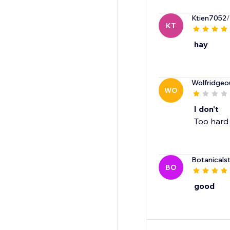
Ktien7052
/
KT
hay
Wolfridgeo
WO
I don't
Too hard
Botanicals
BO
good