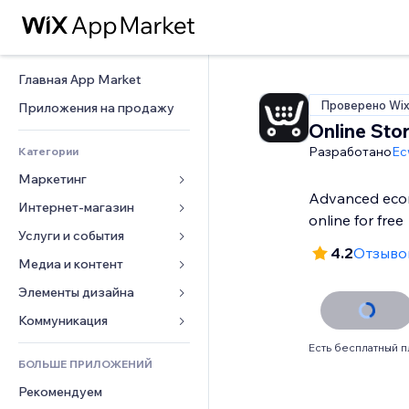
Главная App Market
Проверено Wi
Приложения на продажу
Online Sto
Разработано
Ec
Категории
Маркетинг
Advanced ecom
Интернет-магазин
Реклама
online for free
Моб. версия
Услуги и события
Приложения для магазинов
4.2
Отзывов
Веб-аналитика
Доставка
Медиа и контент
Отели
Соцсети
Кнопки продаж
События
Элементы дизайна
Галерея
SEO
Онлайн-курсы
Рестораны
Музыка
Карты и навигация
Коммуникация 
Вовлеченность
Печать по требованию
Недвижимость
Подкасты
Конфиденциальность и 
Формы
Есть бесплатный п
безопасность
Списки сайтов
Бухгалтерский учет
БОЛЬШЕ ПРИЛОЖЕНИЙ
Онлайн-запись
Фотография
Блог
Часы
Эл. почта
Купоны и лояльность
Рекомендуем
Видео
Опросы