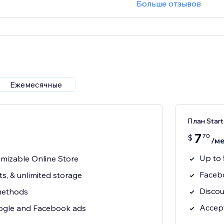
Больше отзывов
Ежемесячные
План Start
7
70
$
/ме
Up to 
tomizable Online Store
Faceb
s, & unlimited storage
Discou
methods
Accept
gle and Facebook ads