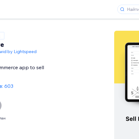
x
re
wid by Lightspeed
merce app to sell
: 603
лан