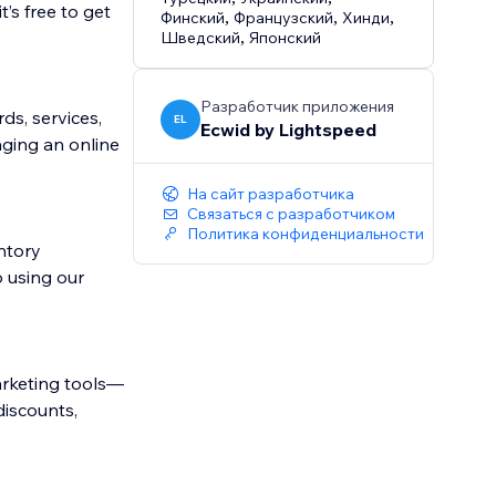
’s free to get
Финский
,
Французский
,
Хинди
,
Шведский
,
Японский
Разработчик приложения
ds, services,
EL
Ecwid by Lightspeed
ging an online
На сайт разработчика
Связаться с разработчиком
Политика конфиденциальности
ntory
 using our
rketing tools—
discounts,