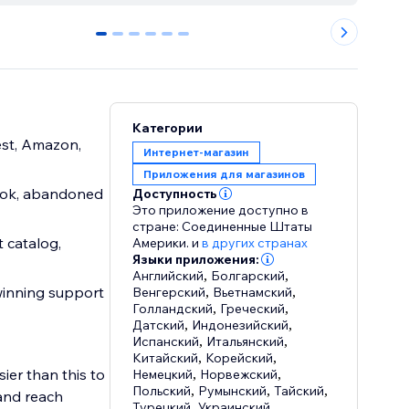
0
1
2
3
4
5
Категории
est, Amazon,
Интернет-магазин
Приложения для магазинов
ook, abandoned
Доступность
Это приложение доступно в
стране: Соединенные Штаты
 catalog,
Америки.
и
в других странах
Языки приложения:
Английский
,
Болгарский
,
winning support
Венгерский
,
Вьетнамский
,
Голландский
,
Греческий
,
Датский
,
Индонезийский
,
Испанский
,
Итальянский
,
Китайский
,
Корейский
,
ier than this to
Немецкий
,
Норвежский
,
Польский
,
Румынский
,
Тайский
,
and reach
Турецкий
,
Украинский
,