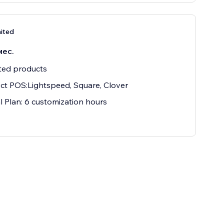
ited
мес.
ted products
t POS:Lightspeed, Square, Clover
 Plan: 6 customization hours