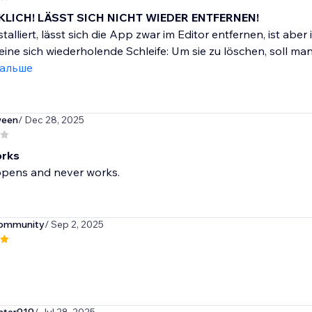
LICH! LÄSST SICH NICHT WIEDER ENTFERNEN!
stalliert, lässt sich die App zwar im Editor entfernen, ist ab
eine sich wiederholende Schleife: Um sie zu löschen, soll man 
дальше
ween
/ Dec 28, 2025
orks
 opens and never works.
community
/ Sep 2, 2025