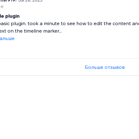
nter919
/ Jul 28, 2025
le plugin
 basic plugin. took a minute to see how to edit the content 
ext on the timeline marker...
дальше
Больше отзывов