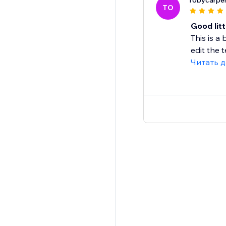
Tobycarpe
TO
Good litt
This is a
edit the t
Читать 