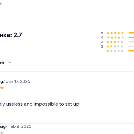
я
5
ка: 2.7
4
3
2
1
ие
ng
/ Jun 17, 2026
y useless and impossible to set up
sig
/ Feb 8, 2026