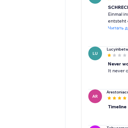
SCHRECK
Einmal in
entsteht 
Читать 
Lucyinbet
LU
Never w
It never
Arestonia
AR
Timeline