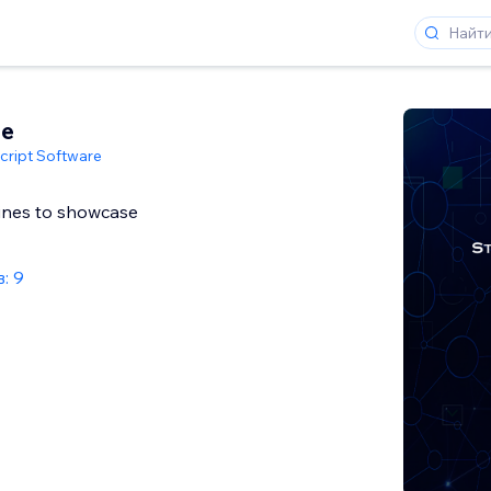
ne
cript Software
ines to showcase
: 9