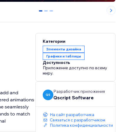
0
1
2
Категории
Элементы дизайна
Графики и таблицы
Доступность
Приложение доступно по всему
миру.
Разработчик приложения
y add and
QS
Qscript Software
gered animations
ine seamlessly
ounds to match
На сайт разработчика
Связаться с разработчиком
nal
Политика конфиденциальности