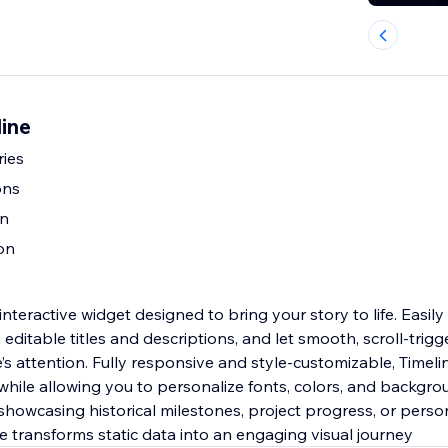
ine
ries
ons
gn
on
 interactive widget designed to bring your story to life. Easil
editable titles and descriptions, and let smooth, scroll-trig
’s attention. Fully responsive and style-customizable, Timel
while allowing you to personalize fonts, colors, and backgr
howcasing historical milestones, project progress, or perso
e transforms static data into an engaging visual journey