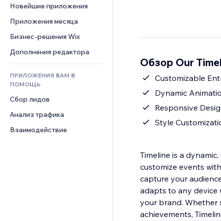
Шаблоны страниц
Конверсия
Складские услуги
Новейшие приложения
PDF
Чат
Эффекты фото
Дропшиппинг
Обмен файлами
Приложения месяца
Комментарии
Кнопки и Меню
Цены и подписки
Новости
Бизнес-решения Wix
Телефон
Баннеры и значки
Краудфандинг
Контент-сервисы
Сообщество
Дополнения редактора
Калькуляторы
Еда и напитки
Обзор Our Timel
Эффекты текста
Отзывы и комментарии
Поиск
ПРИЛОЖЕНИЯ ВАМ В
Customizable Ent
Управление отношениями с 
Погода
ПОМОЩЬ
клиентом (CRM)
Dynamic Animati
Графики и таблицы
Сбор лидов
Responsive Desi
Анализ трафика
Style Customizati
Взаимодействие
Timeline is a dynamic,
customize events with 
capture your audience
adapts to any device 
your brand. Whether s
achievements, Timelin