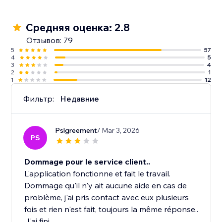
Средняя оценка: 2.8
Отзывов: 79
5
57
4
5
3
4
2
1
1
12
Фильтр:
Недавние
Pslgreement
/ Mar 3, 2026
PS
Dommage pour le service client..
L'application fonctionne et fait le travail.
Dommage qu'il n'y ait aucune aide en cas de
problème, j'ai pris contact avec eux plusieurs
fois et rien n'est fait, toujours la même réponse..
J'ai fini...