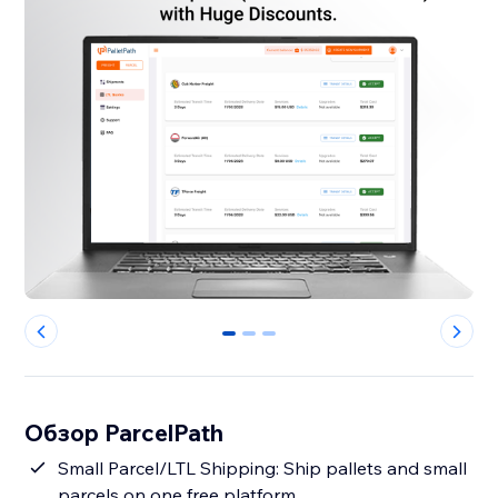
0
1
2
Обзор ParcelPath
Small Parcel/LTL Shipping: Ship pallets and small
parcels on one free platform