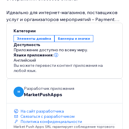
Идеально для интернет-магазинов, поставщиков
услуг и организаторов мероприятий – Payment
Methods помогает выстраивать доверие и делает
Категории
сайт более надежным на каждом этапе пути
Элементы дизайна
Баннеры и значки
клиента.
Доступность
Приложение доступно по всему миру.
Языки приложения:
Английский
Вы можете перевести контент приложения на
любой язык.
Разработчик приложения
M
MarketPushApps
На сайт разработчика
Связаться с разработчиком
Политика конфиденциальности
Market Push Apps SRL гарантирует соблюдение торгового