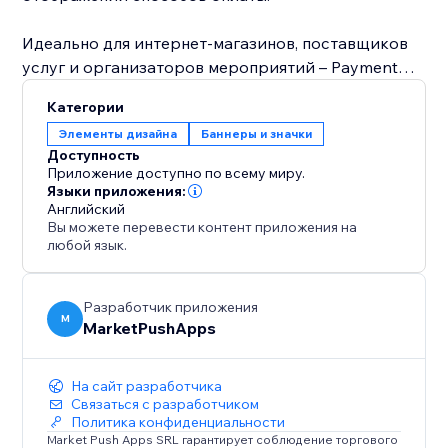
Идеально для интернет-магазинов, поставщиков
услуг и организаторов мероприятий – Payment
Methods помогает выстраивать доверие и делает
Категории
сайт более надежным на каждом этапе пути
Элементы дизайна
Баннеры и значки
клиента.
Доступность
Приложение доступно по всему миру.
Языки приложения:
Английский
Вы можете перевести контент приложения на
любой язык.
Разработчик приложения
M
MarketPushApps
На сайт разработчика
Связаться с разработчиком
Политика конфиденциальности
Market Push Apps SRL гарантирует соблюдение торгового