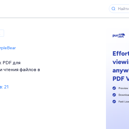
x
rpleBear
 PDF для
и чтения файлов в
: 21