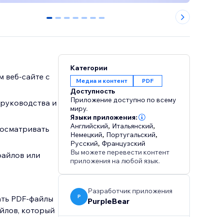
0
1
2
3
4
5
6
Категории
 веб-сайте с
Медиа и контент
PDF
Доступность
Приложение доступно по всему
 руководства и
миру.
Языки приложения:
Английский
,
Итальянский
,
росматривать
Немецкий
,
Португальский
,
Русский
,
Французский
Вы можете перевести контент
файлов или
приложения на любой язык.
Разработчик приложения
P
ать PDF-файлы
PurpleBear
йлов, который