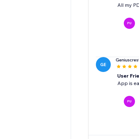
All my PD
PU
Geniuscres
GE
User Fri
App is ea
PU