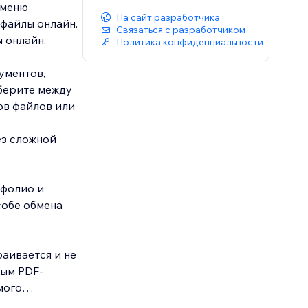
 меню
На сайт разработчика
-файлы онлайн.
Связаться с разработчиком
 онлайн.
Политика конфиденциальности
ументов,
берите между
ов файлов или
ез сложной
тфолио и
собе обмена
аивается и не
ным PDF-
мого