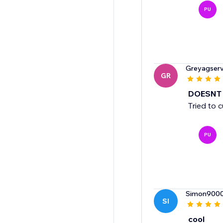
PU
Greyagserv
GR
DOESNT
Tried to 
PU
Simon900
SI
cool