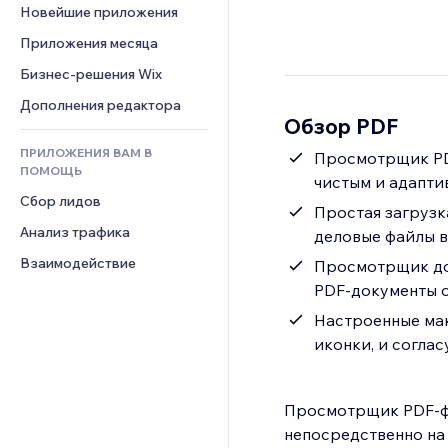
Шаблоны страниц
Конверсия
Складские услуги
Новейшие приложения
PDF
Чат
Эффекты фото
Дропшиппинг
Обмен файлами
Приложения месяца
Комментарии
Кнопки и Меню
Цены и подписки
Новости
Бизнес-решения Wix
Телефон
Баннеры и значки
Краудфандинг
Контент-сервисы
Сообщество
Дополнения редактора
Калькуляторы
Еда и напитки
Обзор PDF
Эффекты текста
Отзывы и комментарии
Поиск
ПРИЛОЖЕНИЯ ВАМ В
Просмотрщик PDF
Управление отношениями с 
Погода
ПОМОЩЬ
клиентом (CRM)
чистым и адапт
Графики и таблицы
Сбор лидов
Простая загрузк
Анализ трафика
деловые файлы в
Взаимодействие
Просмотрщик док
PDF-документы о
Настроенные мак
иконки, и согла
Просмотрщик PDF-фа
непосредственно на