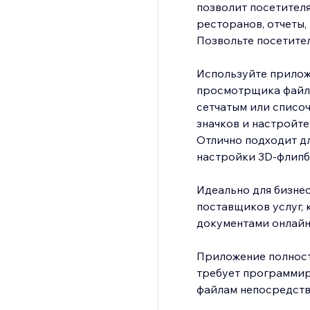
позволит посетител
ресторанов, отчеты,
Позвольте посетител
Используйте прилож
просмотрщика файло
сетчатым или списо
значков и настройте
Отлично подходит д
настройки 3D-флипбу
Идеально для бизнес
поставщиков услуг,
документами онлайн
Приложение полност
требует программир
файлам непосредств
просмотрщика PDF.