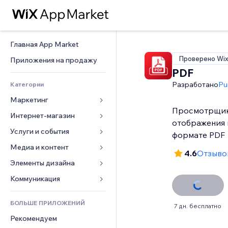
Главная App Market
Проверено Wi
Приложения на продажу
PDF
Разработано
Pu
Категории
Маркетинг
Просмотрщик
Интернет-магазин
Реклама
отображения 
Моб. версия
Услуги и события
Приложения для магазинов
формате PDF
Веб-аналитика
Доставка
Медиа и контент
Отели
4.6
Отзывов
Соцсети
Кнопки продаж
События
Элементы дизайна
Галерея
SEO
Онлайн-курсы
Рестораны
Музыка
Карты и навигация
Коммуникация 
Вовлеченность
Печать по требованию
Недвижимость
Подкасты
Конфиденциальность и 
Формы
безопасность
Списки сайтов
Бухгалтерский учет
БОЛЬШЕ ПРИЛОЖЕНИЙ
Онлайн-запись
Фотография
7 дн. бесплатно
Блог
Часы
Эл. почта
Купоны и лояльность
Рекомендуем
Видео
Опросы