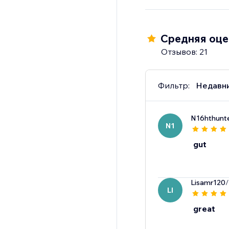
Средняя оцен
Отзывов: 21
Фильтр:
Недавн
N16hthunt
N1
gut
Lisamr120
/
LI
great