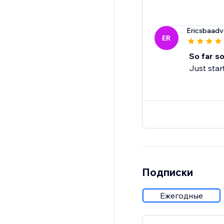
Ericsbaadve
ER
So far s
Just star
Подписки
Ежегодные