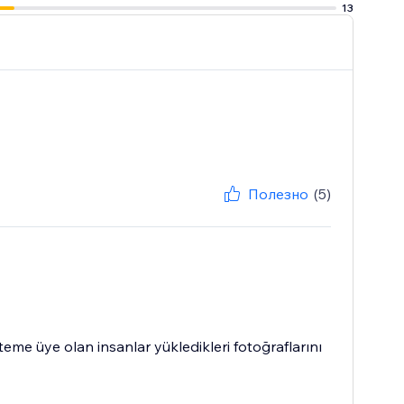
13
Полезно
(5)
eme üye olan insanlar yükledikleri fotoğraflarını