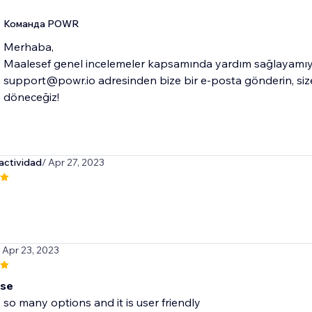
Команда POWR
Merhaba,
Maalesef genel incelemeler kapsamında yardım sağlayamıy
support@powr.io adresinden bize bir e-posta gönderin, siz
döneceğiz!
actividad
/ Apr 27, 2023
/ Apr 23, 2023
use