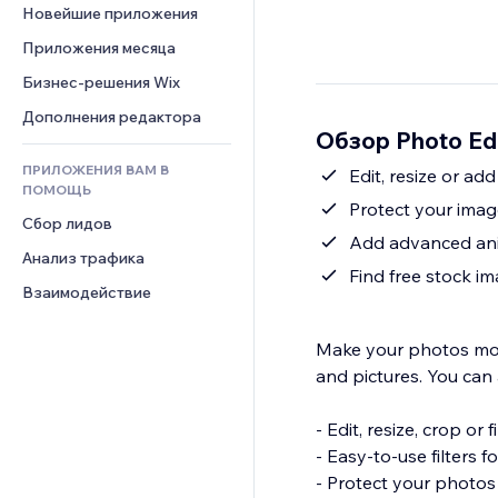
Шаблоны страниц
Конверсия
Складские услуги
Новейшие приложения
PDF
Чат
Эффекты фото
Дропшиппинг
Обмен файлами
Приложения месяца
Комментарии
Кнопки и Меню
Цены и подписки
Новости
Бизнес-решения Wix
Телефон
Баннеры и значки
Краудфандинг
Контент-сервисы
Сообщество
Дополнения редактора
Калькуляторы
Еда и напитки
Обзор Photo Edi
Эффекты текста
Отзывы и комментарии
Поиск
ПРИЛОЖЕНИЯ ВАМ В
Edit, resize or ad
Управление отношениями с 
Погода
ПОМОЩЬ
клиентом (CRM)
Protect your imag
Графики и таблицы
Сбор лидов
Add advanced ani
Анализ трафика
Find free stock i
Взаимодействие
Make your photos more
and pictures. You can 
- Edit, resize, crop or 
- Easy-to-use filters f
- Protect your photos