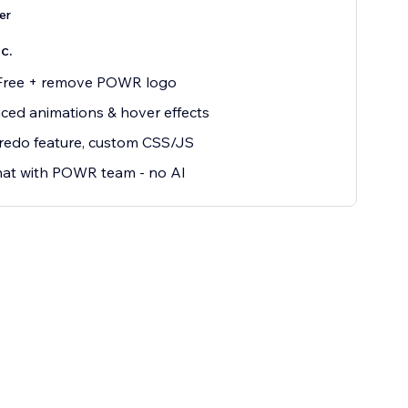
er
с.
 Free + remove POWR logo
ed animations & hover effects
redo feature, custom CSS/JS
hat with POWR team - no AI