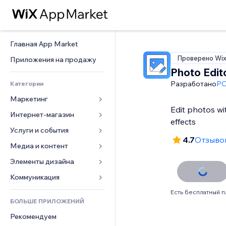
Главная App Market
Проверено Wi
Приложения на продажу
Photo Edit
Разработано
P
Категории
Маркетинг
Edit photos wit
Интернет-магазин
Реклама
effects
Моб. версия
Услуги и события
Приложения для магазинов
4.7
Отзывов
Веб-аналитика
Доставка
Медиа и контент
Отели
Соцсети
Кнопки продаж
События
Элементы дизайна
Галерея
SEO
Онлайн-курсы
Рестораны
Музыка
Карты и навигация
Коммуникация 
Вовлеченность
Печать по требованию
Недвижимость
Подкасты
Конфиденциальность и 
Формы
Есть бесплатный п
безопасность
Списки сайтов
Бухгалтерский учет
БОЛЬШЕ ПРИЛОЖЕНИЙ
Онлайн-запись
Фотография
Блог
Часы
Эл. почта
Купоны и лояльность
Рекомендуем
Видео
Опросы