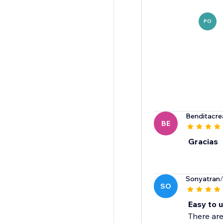
PO
Benditacre
BE
Gracias
Sonyatran
SO
Easy to 