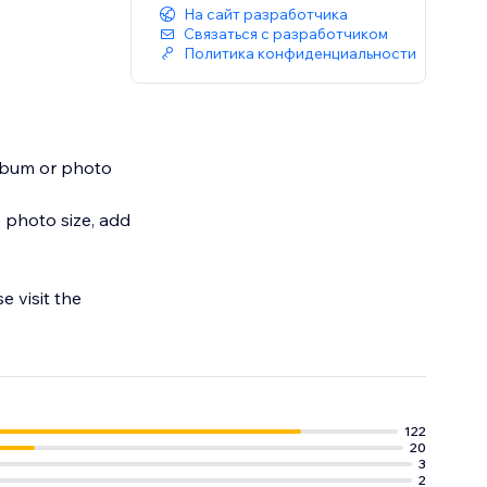
На сайт разработчика
Связаться с разработчиком
Политика конфиденциальности
album or photo
e photo size, add
e visit the
122
20
3
2