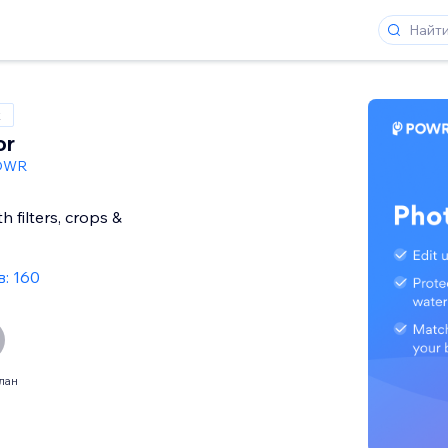
x
or
OWR
h filters, crops &
: 160
лан