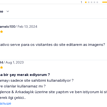
1
ие
camelo100
/ Feb 13, 2024
cativo serve para os visitantes do site editarem as imagens?
34
/ Aug 1, 2023
a bir şey merak ediyorum ?
mayı sadece site sahibimi kullanabiliyor ?
e olanlar kullanamaz mı ?
lence & Arkadaşlık üzerine site yaptım ve ben istiyorum ki sit
ek ilgi çekici...
дальше