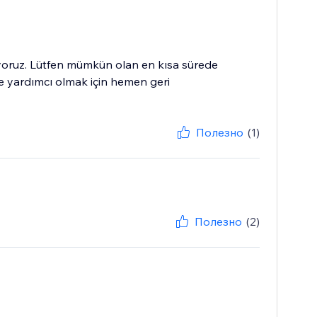
oruz. Lütfen mümkün olan en kısa sürede
e yardımcı olmak için hemen geri
Полезно
(1)
Полезно
(2)