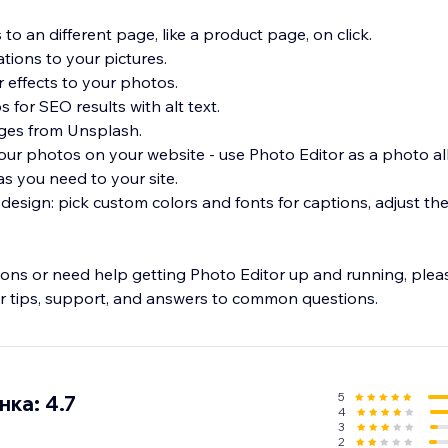
s to an different page, like a product page, on click.
ions to your pictures.
effects to your photos.
 for SEO results with alt text.
ages from Unsplash.
our photos on your website - use Photo Editor as a photo 
s you need to your site.
design: pick custom colors and fonts for captions, adjust th
ions or need help getting Photo Editor up and running, pleas
 tips, support, and answers to common questions.
5
ка: 4.7
4
3
2