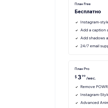
План Free
Бесплатно
Instagram-style 
Add a caption 
Add shadows a
24/7 email sup
План Pro
3
99
$
/мес.
Remove POWR 
Instagram-Style
Advanced Anim