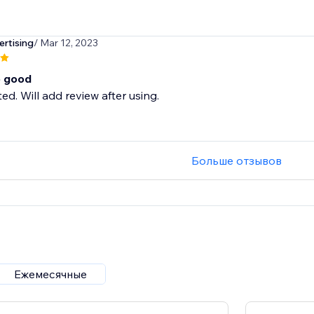
rtising
/ Mar 12, 2023
o good
ted. Will add review after using.
Больше отзывов
Ежемесячные