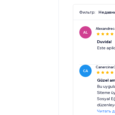
Фильтр:
Недавн
Alexandre
AL
Duvida!
Este apli
Canercinar
CA
Güzel am
Bu uygula
Siteme üy
Sosyal Eğ
düzenleyer
Читать 