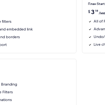
План Start
3
18
$
/ме
All of
filters
Advanc
and embedded link
Undo/
nd borders
Live c
port
Branding
 Filters
ations