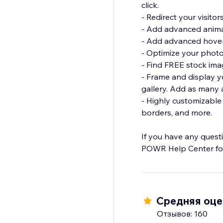
click.
- Redirect your visitor
- Add advanced animat
- Add advanced hover 
- Optimize your photos
- Find FREE stock im
- Frame and display y
gallery. Add as many a
- Highly customizable 
borders, and more.
If you have any quest
POWR Help Center for
Средняя оцен
Отзывов: 160