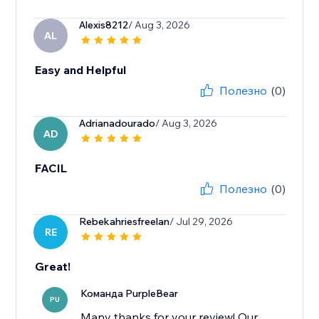
Alexis8212
/ Aug 3, 2026
AL
Easy and Helpful
Полезно
(0)
Adrianadourado
/ Aug 3, 2026
AD
FACIL
Полезно
(0)
Rebekahriesfreelan
/ Jul 29, 2026
RE
Great!
Команда PurpleBear
PU
Many thanks for your review! Our