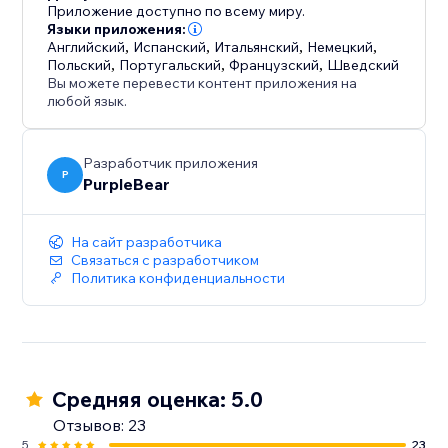
ваш контент мгновенно общедоступным и
Приложение доступно по всему миру.
превратить каждого посетителя в потенциального
Языки приложения:
Английский
,
Испанский
,
Итальянский
,
Немецкий
,
амбассадора бренда.
Польский
,
Португальский
,
Французский
,
Шведский
Вы можете перевести контент приложения на
любой язык.
Разработчик приложения
P
PurpleBear
На сайт разработчика
Связаться с разработчиком
Политика конфиденциальности
Средняя оценка: 5.0
Отзывов: 23
5
23