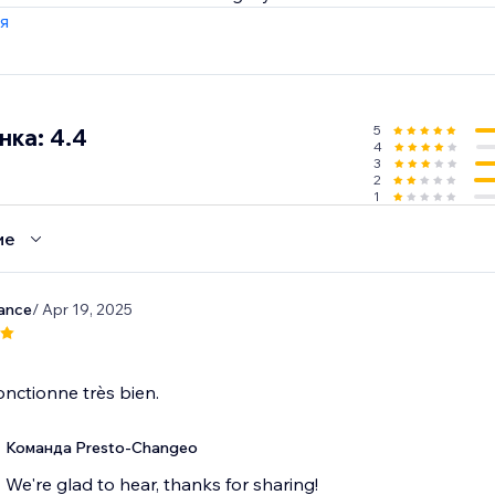
 content creation. Join the revolution and elevate your cont
я
5
нка: 4.4
4
3
2
1
ие
yance
/ Apr 19, 2025
fonctionne très bien.
Команда Presto-Changeo
We're glad to hear, thanks for sharing!