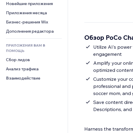
Шаблоны страниц
Конверсия
Складские услуги
Новейшие приложения
PDF
Чат
Эффекты фото
Дропшиппинг
Обмен файлами
Приложения месяца
Комментарии
Кнопки и Меню
Цены и подписки
Новости
Бизнес-решения Wix
Телефон
Баннеры и значки
Краудфандинг
Контент-сервисы
Сообщество
Дополнения редактора
Калькуляторы
Еда и напитки
Обзор PoCo Cha
Эффекты текста
Отзывы и комментарии
Поиск
ПРИЛОЖЕНИЯ ВАМ В
Utilize AI's power to produce superior content that captivates your audience and heightens
Управление отношениями с 
Погода
ПОМОЩЬ
клиентом (CRM)
engagement
Графики и таблицы
Сбор лидов
Amplify your onlin
Анализ трафика
optimized conten
Взаимодействие
Customize your co
professional and 
soccer mom, and g
Save content dire
Descriptions, and
Harness the transfor