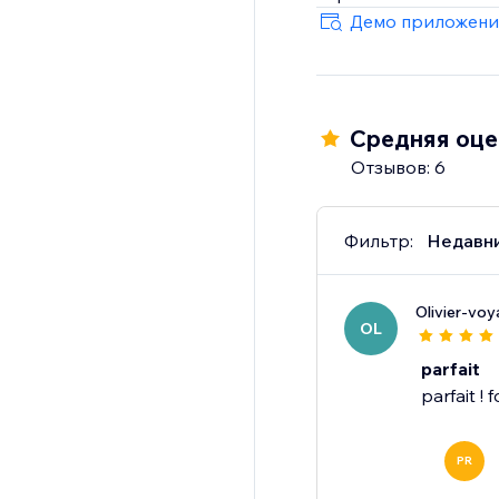
potential of AI-driven
Демо приложени
today.
Средняя оце
Отзывов: 6
Фильтр:
Недавн
Olivier-vo
OL
parfait
parfait ! 
PR