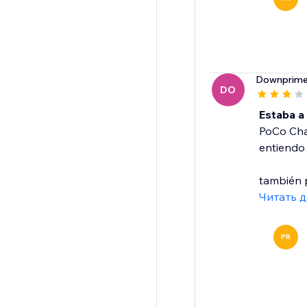
Downprim
DO
Estaba a
PoCo Chat
entiendo 
también p
Читать 
PR