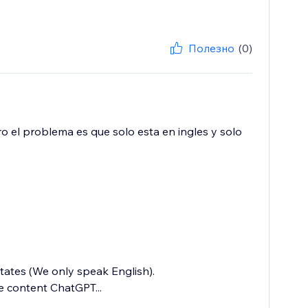
Полезно
(0)
o el problema es que solo esta en ingles y solo
states (We only speak English).
e content ChatGPT...