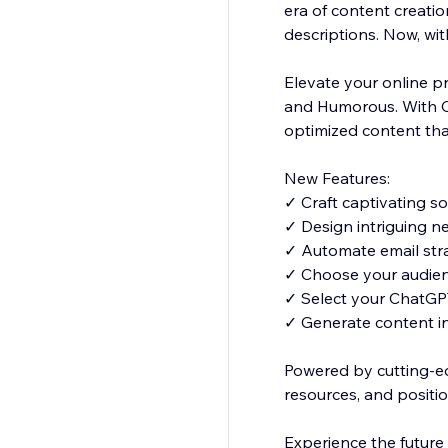
era of content creati
descriptions. Now, wi
Elevate your online pr
and Humorous. With C
optimized content tha
New Features:
✓ Craft captivating s
✓ Design intriguing n
✓ Automate email str
✓ Choose your audienc
✓ Select your ChatGPT 
✓ Generate content i
Powered by cutting-e
resources, and positio
Experience the future 