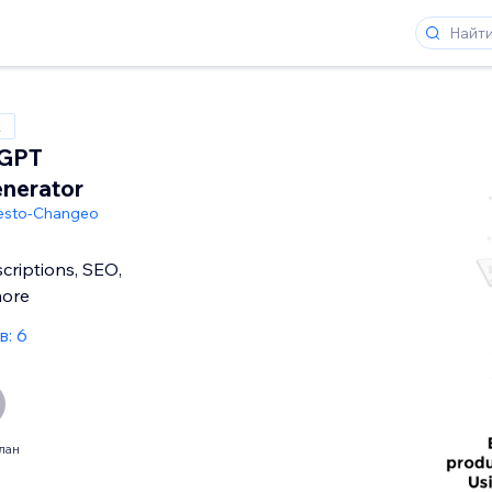
x
tGPT
nerator
esto-Changeo
criptions, SEO,
more
: 6
лан