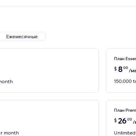
Ежемесячные
План Essen
8
00
$
/м
150,000 
 month
План Pre
26
00
$
/
er month
Unlimited