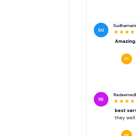
Sudhaman
SU
Amazing..
PR
Redeemedh
RE
best ser
they well 
PR