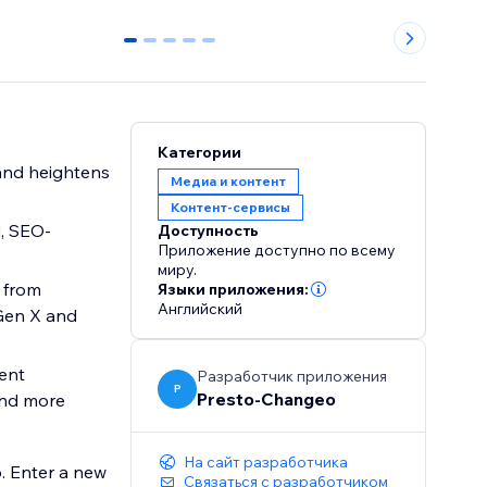
0
1
2
3
4
Категории
Медиа и контент
Контент-сервисы
d, SEO-
Доступность
Приложение доступно по всему
миру.
, from
Языки приложения:
Английский
Gen X and
vent
Разработчик приложения
P
Presto-Changeo
and more
На сайт разработчика
. Enter a new
Связаться с разработчиком