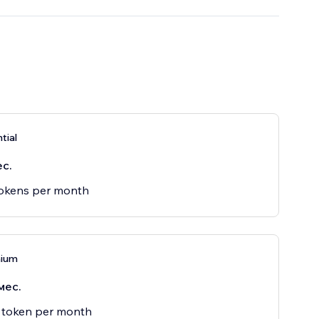
tial
ес.
tokens per month
mium
мес.
 token per month