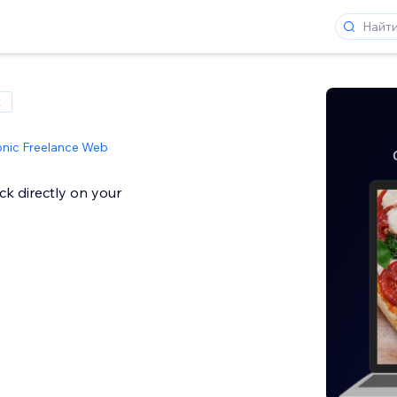
x
onic Freelance Web
k directly on your