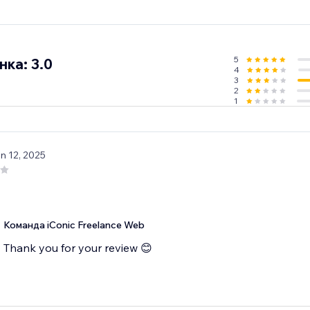
5
ка: 3.0
4
3
2
1
un 12, 2025
Команда iConic Freelance Web
Thank you for your review 😊