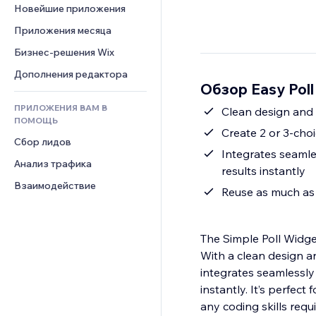
Шаблоны страниц
Конверсия
Складские услуги
Новейшие приложения
PDF
Чат
Эффекты фото
Дропшиппинг
Обмен файлами
Приложения месяца
Комментарии
Кнопки и Меню
Цены и подписки
Новости
Бизнес-решения Wix
Телефон
Баннеры и значки
Краудфандинг
Контент-сервисы
Сообщество
Дополнения редактора
Калькуляторы
Еда и напитки
Обзор Easy Poll
Эффекты текста
Отзывы и комментарии
Поиск
ПРИЛОЖЕНИЯ ВАМ В
Clean design and
Управление отношениями с 
Погода
ПОМОЩЬ
клиентом (CRM)
Create 2 or 3-choi
Графики и таблицы
Сбор лидов
Integrates seamles
Анализ трафика
results instantly
Взаимодействие
Reuse as much as 
The Simple Poll Widget
With a clean design a
integrates seamlessly 
instantly. It’s perfect
any coding skills requi