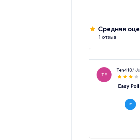
Средняя оцен
1 отзыв
Ten410
/ J
TE
Easy Poll
IC