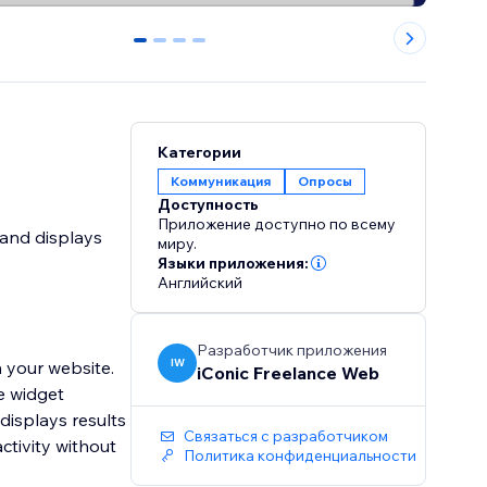
0
1
2
3
Категории
Коммуникация
Опросы
Доступность
Приложение доступно по всему
 and displays
миру.
Языки приложения:
Английский
Разработчик приложения
IW
n your website.
iConic Freelance Web
e widget
displays results
Связаться с разработчиком
activity without
Политика конфиденциальности