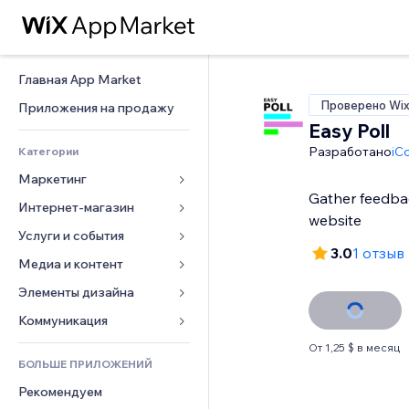
Главная App Market
Проверено Wi
Приложения на продажу
Easy Poll
Разработано
iC
Категории
Маркетинг
Gather feedbac
Интернет-магазин
Реклама
website
Моб. версия
Услуги и события
Приложения для магазинов
3.0
1 отзыв
Веб-аналитика
Доставка
Медиа и контент
Отели
Соцсети
Кнопки продаж
События
Элементы дизайна
Галерея
SEO
Онлайн-курсы
Рестораны
Музыка
Карты и навигация
Коммуникация 
Вовлеченность
Печать по требованию
Недвижимость
Подкасты
Конфиденциальность и 
Формы
От 1,25 $ в месяц
безопасность
Списки сайтов
Бухгалтерский учет
БОЛЬШЕ ПРИЛОЖЕНИЙ
Онлайн-запись
Фотография
Блог
Часы
Эл. почта
Купоны и лояльность
Рекомендуем
Видео
Опросы