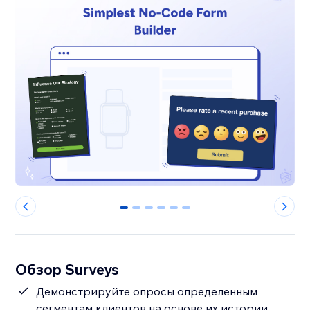
0
1
2
3
4
5
Обзор Surveys
Демонстрируйте опросы определенным
сегментам клиентов на основе их истории