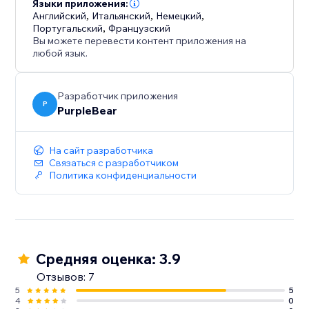
демонстрируя, что их мнение важно.
Языки приложения:
Английский
,
Итальянский
,
Немецкий
,
Португальский
,
Французский
Стимулирование роста: используйте
Вы можете перевести контент приложения на
практическую информацию для принятия
любой язык.
стратегических решений, способствующих росту
бизнеса и повышению лояльности клиентов.
Разработчик приложения
P
PurpleBear
Экономия времени: автоматизируйте процесс
распространения опросов и сбора данных, что
позволит вам сосредоточиться на других
На сайт разработчика
Связаться с разработчиком
ключевых аспектах вашего
Политика конфиденциальности
Средняя оценка: 3.9
Отзывов: 7
5
5
4
0