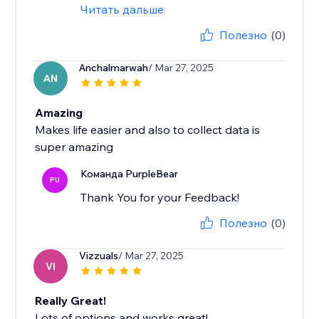
Читать дальше
Полезно
(0)
Anchalmarwah
/ Mar 27, 2025
AN
Amazing
Makes life easier and also to collect data is
super amazing
Команда PurpleBear
PU
Thank You for your Feedback!
Полезно
(0)
Vizzuals
/ Mar 27, 2025
VI
Really Great!
Lots of options and works great!