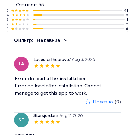
Отзывов: 55
5
41
4
5
3
1
2
2
1
6
Фильтр:
Недавние
Lacesforthebrave
/ Aug 3, 2026
LA
Error do load after installation.
Error do load after installation. Cannot
manage to get this app to work.
Полезно
(0)
Starsjordan
/ Aug 2, 2026
ST
amazing