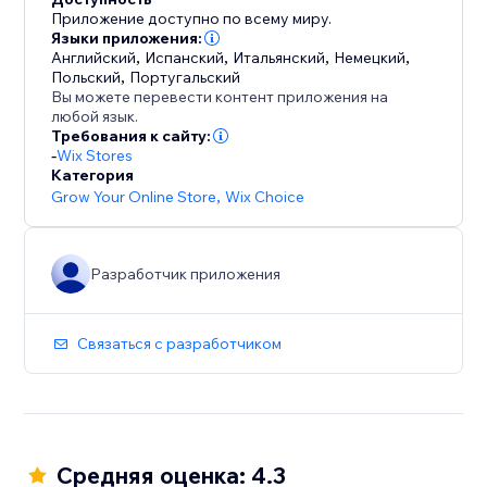
Начните создавать наборы, от которых ваши
Приложение доступно по всему миру.
клиенты не смогут отказаться, — и наблюдайте за
Языки приложения:
Английский
,
Испанский
,
Итальянский
,
Немецкий
,
ростом продаж.
Польский
,
Португальский
Вы можете перевести контент приложения на
любой язык.
Требования к сайту:
-
Wix Stores
Категория
Grow Your Online Store
,
Wix Choice
Разработчик приложения
Связаться с разработчиком
Средняя оценка: 4.3