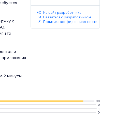
ребуется
На сайт разработчика
Связаться с разработчиком
ержку с
Политика конфиденциальности
AQ.
г, это
иентов и
о приложения
а 2 минуты.
30
0
1
0