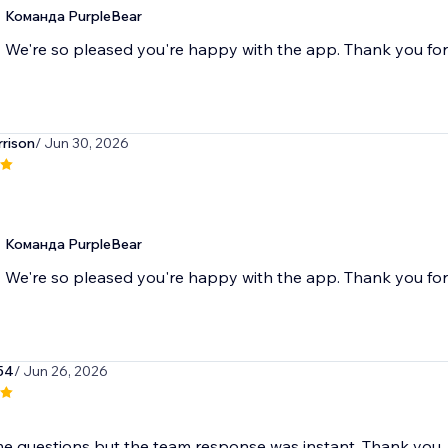
Команда PurpleBear
We're so pleased you're happy with the app. Thank you fo
rrison
/ Jun 30, 2026
Команда PurpleBear
We're so pleased you're happy with the app. Thank you fo
54
/ Jun 26, 2026
me questions but the team response was instant. Thank you