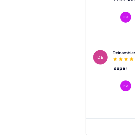
PU
Deinambie
DE
super
PU