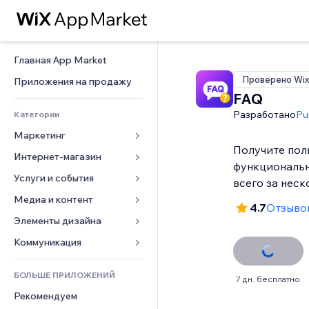
Главная App Market
Проверено Wi
Приложения на продажу
FAQ
Разработано
Pu
Категории
Маркетинг
Получите пол
Интернет-магазин
Реклама
функциональ
Моб. версия
Услуги и события
Приложения для магазинов
всего за неск
Веб-аналитика
Доставка
Медиа и контент
Отели
4.7
Отзывов
Соцсети
Кнопки продаж
События
Элементы дизайна
Галерея
SEO
Онлайн-курсы
Рестораны
Музыка
Карты и навигация
Коммуникация 
Вовлеченность
Печать по требованию
Недвижимость
Подкасты
Конфиденциальность и 
Формы
безопасность
Списки сайтов
Бухгалтерский учет
БОЛЬШЕ ПРИЛОЖЕНИЙ
Онлайн-запись
Фотография
7 дн. бесплатно
Блог
Часы
Эл. почта
Купоны и лояльность
Рекомендуем
Видео
Опросы