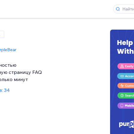
x
rpleBear
ностью
ную страницу FAQ
олько минут
: 34