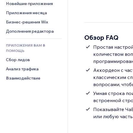
Шаблоны страниц
Конверсия
Складские услуги
Новейшие приложения
PDF
Чат
Эффекты фото
Дропшиппинг
Обмен файлами
Приложения месяца
Комментарии
Кнопки и Меню
Цены и подписки
Новости
Бизнес-решения Wix
Телефон
Баннеры и значки
Краудфандинг
Контент-сервисы
Сообщество
Дополнения редактора
Калькуляторы
Еда и напитки
Обзор FAQ
Эффекты текста
Отзывы и комментарии
Поиск
ПРИЛОЖЕНИЯ ВАМ В
Простая настрой
Управление отношениями с 
Погода
ПОМОЩЬ
клиентом (CRM)
количеством воп
Графики и таблицы
Сбор лидов
программировани
Анализ трафика
Аккордеон с час
классическим сп
Взаимодействие
вопросами, чтоб
Умная строка по
встроенной стро
Показывайте ЧаВ
или любую часть