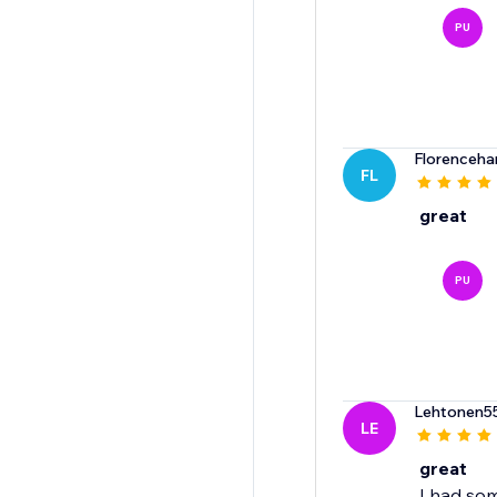
PU
Florenceha
FL
great
PU
Lehtonen5
LE
great
I had so