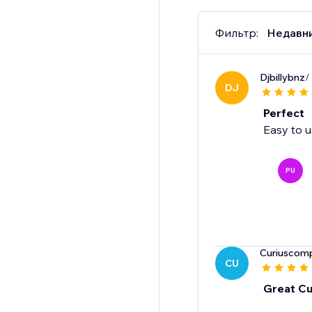
Фильтр:
Недавн
Djbillybnz
/
DJ
Perfect
Easy to u
PU
Curiuscom
CU
Great Cu