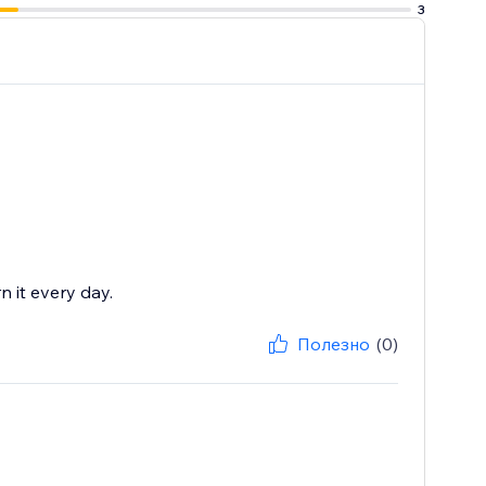
3
n it every day.
Полезно
(0)