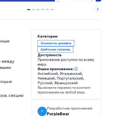
0
1
2
3
4
5
Категории
енным
Элементы дизайна
Шаблоны страниц
Доступность
Приложение доступно по всему
е между
миру.
емыми
Языки приложения:
Английский
,
Итальянский
,
Немецкий
,
Португальский
,
омощью
Русский
,
Французский
Вы можете перевести контент
приложения на любой язык.
ров, секции
Разработчик приложения
P
PurpleBear