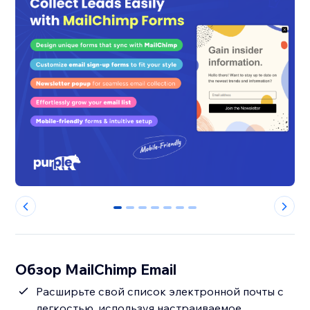
0
1
2
3
4
5
6
Обзор MailChimp Email
Расширьте свой список электронной почты с
легкостью, используя настраиваемое