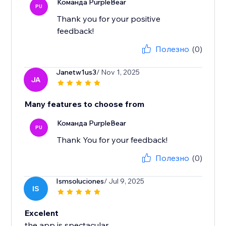
Команда PurpleBear
PU
Thank you for your positive
feedback!
Полезно
(0)
Janetw1us3
/ Nov 1, 2025
JA
Many features to choose from
Команда PurpleBear
PU
Thank You for your feedback!
Полезно
(0)
Ismsoluciones
/ Jul 9, 2025
IS
Excelent
the app is spectacular