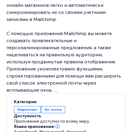
онлайн-магазинов легко и автоматически
синхронизировать их со своими учетными
записями в Mailchimp.
С помощью приложения Mailchimp вы можете
создавать привлекательные и
персонализированные предложения, а также
нацеливаться на правильную аудиторию,
используя продвинутые правила отображения.
Приложение укомплектовано функциями,
спроектированными для помощи вам расширить
свой список электронной почты через
всплывающие окна.
Категории
Быстро создавайте потрясающие всплывающие
Маркетинг
Эл. почта
окна с помощью наших готовых шаблонов и
Доступность
редактора без кода. С более чем 25
Приложение доступно по всему миру.
настраиваемыми шаблонами вы легко можете
Языки приложения:
Английский
,
Итальянский
,
Немецкий
,