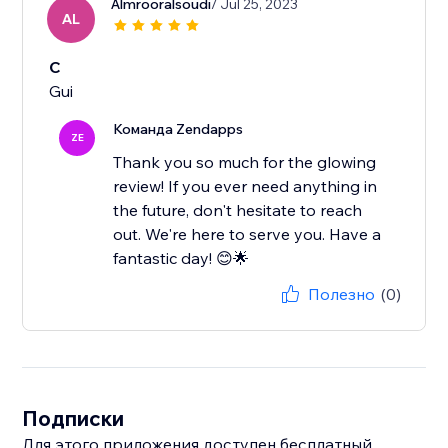
Almrooralsoudi
/ Jul 25, 2023
AL
C
Gui
Команда Zendapps
ZE
Thank you so much for the glowing
review! If you ever need anything in
the future, don't hesitate to reach
out. We're here to serve you. Have a
fantastic day! 😊🌟
Полезно
(0)
Подписки
Для этого приложения доступен бесплатный