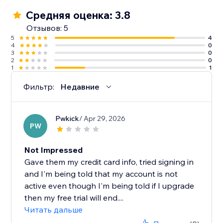
Средняя оценка: 3.8
Отзывов: 5
5
4
4
0
3
0
2
0
1
1
Фильтр:
Недавние
Pwkick
/ Apr 29, 2026
PW
Not Impressed
Gave them my credit card info, tried signing in
and I'm being told that my account is not
active even though I'm being told if I upgrade
then my free trial will end....
Читать дальше