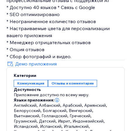
профессиональные отзывы с поддержкой AI
* Доступно 40 языков * Связь с Google
* SEO оптимизировано
* Неограниченное количество отзывов
* Настраиваемые цвета для персонализации
вашего приложения
* Менеджер отрицательных отзывов
* Опция отзывов
* Сбор фотографий и видео.
Демо приложения
Категории
Коммуникация
Отзывы и комментарии
Доступность
Приложение доступно по всему миру.
Языки приложения:
Английский
,
Албанский
,
Арабский
,
Армянский
,
Белорусский
,
Болгарский
,
Венгерский
,
Вьетнамский
,
Голландский
,
Греческий
,
Грузинский
,
Датский
,
Иврит
,
Индонезийский
,
Исландский
,
Испанский
,
Итальянский
,