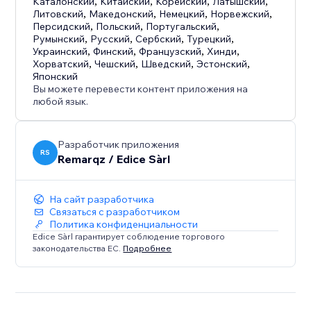
Каталонский
,
Китайский
,
Корейский
,
Латышский
,
Литовский
,
Македонский
,
Немецкий
,
Норвежский
,
Персидский
,
Польский
,
Португальский
,
Румынский
,
Русский
,
Сербский
,
Турецкий
,
Украинский
,
Финский
,
Французский
,
Хинди
,
Хорватский
,
Чешский
,
Шведский
,
Эстонский
,
Японский
Вы можете перевести контент приложения на
любой язык.
Разработчик приложения
RS
Remarqz / Edice Sàrl
На сайт разработчика
Связаться с разработчиком
Политика конфиденциальности
Edice Sàrl гарантирует соблюдение торгового
законодательства ЕС.
Подробнее