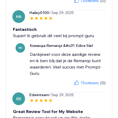
Полезно
(0)
Hailey0100
/ Sep 29, 2025
HA
Fantastisch
Super! Ik gebruik dit veel bij prompt-guru
Команда Remarqz &#x2F; Edice Sàrl
RE
Dankjewel voor deze aardige review
en ik ben blij dat je de Remarqz kunt
waarderen. Veel succes met Prompt-
Guru
Полезно
(0)
Edwinteam
/ Sep 29, 2025
ED
Great Review Tool for My Website
Remarqz is easy to set up on Wix, looks