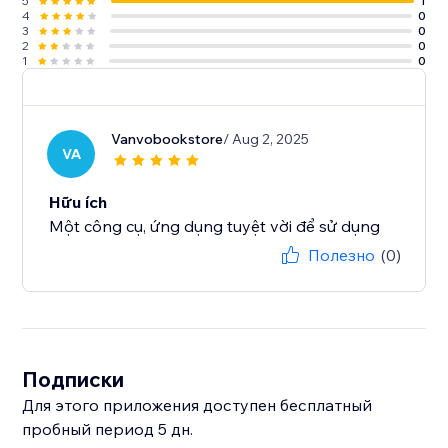
5
1
4
0
3
0
2
0
1
0
Vanvobookstore
/ Aug 2, 2025
VA
Hữu ích
Một công cụ, ứng dụng tuyệt vời để sử dụng
Полезно
(0)
Подписки
Для этого приложения доступен бесплатный
пробный период 5 дн.