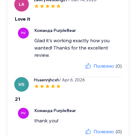
LA
Love it
Команда PurpleBear
PU
Glad it's working exactly how you
wanted! Thanks for the excellent
review.
Полезно
(0)
Hsaennjhcxh
/ Apr 6, 2026
HS
21
Команда PurpleBear
PU
thank you!
Полезно
(0)