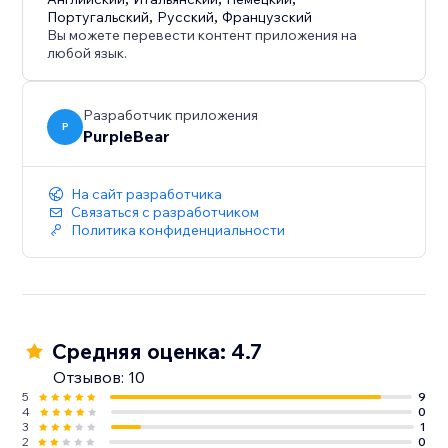
форм RSVP делает планирование мероприятий
Португальский
,
Русский
,
Французский
более эффективным и организованным.
Вы можете перевести контент приложения на
любой язык.
Разработчик приложения
P
PurpleBear
На сайт разработчика
Связаться с разработчиком
Политика конфиденциальности
Средняя оценка: 4.7
Отзывов: 10
5
9
4
0
3
1
2
0