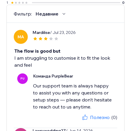
1
0
Фильтр:
Недавние
Mardilise
/ Jul 23, 2026
MA
The flow is good but
I am struggling to customise it to fit the look
and feel
Команда PurpleBear
PU
Our support team is always happy
to assist you with any questions or
setup steps — please don’t hesitate
to reach out to us anytime.
Полезно
(0)
Lawrywedding27
/ Jun 14, 2026