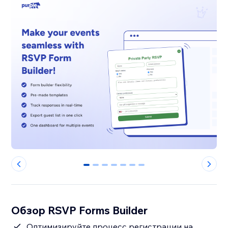
0
1
2
3
4
5
6
Обзор RSVP Forms Builder
Оптимизируйте процесс регистрации на