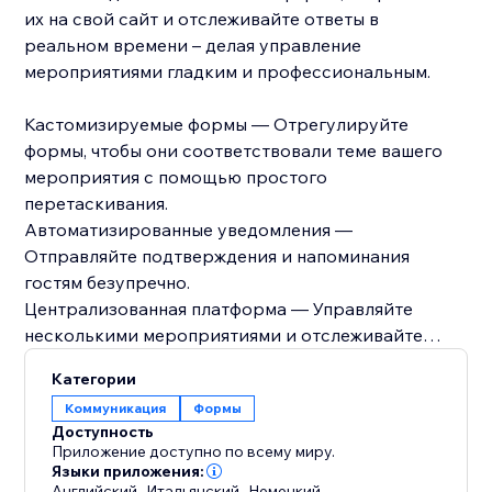
их на свой сайт и отслеживайте ответы в
реальном времени – делая управление
мероприятиями гладким и профессиональным.
Кастомизируемые формы — Отрегулируйте
формы, чтобы они соответствовали теме вашего
мероприятия с помощью простого
перетаскивания.
Автоматизированные уведомления —
Отправляйте подтверждения и напоминания
гостям безупречно.
Централизованная платформа — Управляйте
несколькими мероприятиями и отслеживайте
ответы в одном месте.
Категории
Коммуникация
Формы
Идеально для хостов мероприятий,
Доступность
организаторов или всех, кто стремится упростить
Приложение доступно по всему миру.
процесс отправки приглашений, Конструктор
Языки приложения:
Английский
,
Итальянский
,
Немецкий
,