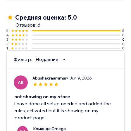
Средняя оценка: 5.0
Отзывов: 6
5
6
4
0
3
0
2
0
1
0
Фильтр:
Недавние
Abushakraammar
/ Jun 9, 2026
AB
not showing on my store
i have done all setup needed and added the
rules, activated but it is showing on my
product page
Команда Omega