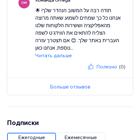
Команда Omega
OM
תודה רבה על המשוב הנהדר שלך! 🌟
אנחנו כל כך שמחים לשמוע שאתה מרוצה
מהאפליקציה וששירות הלקוחות שלנו
הצליח להתאים את הווידג'ט לשפה
העברית באתר שלך. 😊 אם תצטרך עזרה
נוספת, אנחנו כאן...
Читать дальше
Полезно
(0)
Больше отзывов
Подписки
Ежегодные
Ежемесячные