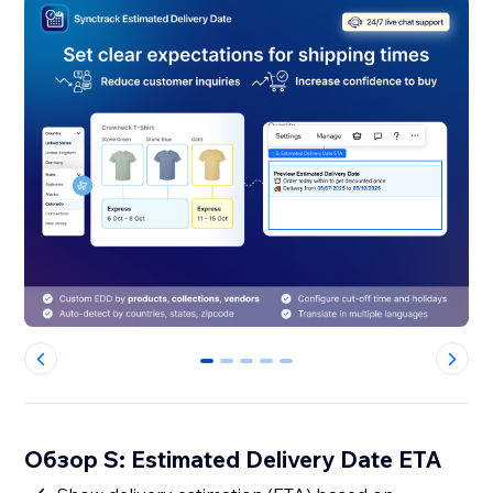
0
1
2
3
4
Обзор S: Estimated Delivery Date ETA