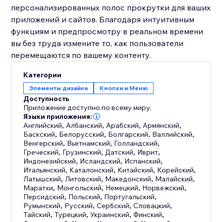
персонализированных полос прокрутки для ваших
приложений и сайтов. Благодаря интуитивным
функциям и предпросмотру в реальном времени
вы без труда измените то, как пользователи
перемещаются по вашему контенту.
Категории
Элементы дизайна
Кнопки и Меню
Доступность
Приложение доступно по всему миру.
Языки приложения:
Английский
,
Албанский
,
Арабский
,
Армянский
,
Баскский
,
Белорусский
,
Болгарский
,
Валлийский
,
Венгерский
,
Вьетнамский
,
Голландский
,
Греческий
,
Грузинский
,
Датский
,
Иврит
,
Индонезийский
,
Исландский
,
Испанский
,
Итальянский
,
Каталонский
,
Китайский
,
Корейский
,
Латышский
,
Литовский
,
Македонский
,
Малайский
,
Маратхи
,
Монгольский
,
Немецкий
,
Норвежский
,
Персидский
,
Польский
,
Португальский
,
Румынский
,
Русский
,
Сербский
,
Словацкий
,
Тайский
,
Турецкий
,
Украинский
,
Финский
,