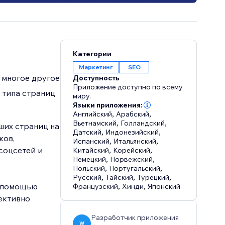
Категории
Маркетинг
SEO
 многое другое
Доступность
Приложение доступно по всему
 типа страниц
миру.
Языки приложения:
Английский
,
Арабский
,
Вьетнамский
,
Голландский
,
ших страниц на
Датский
,
Индонезийский
,
Испанский
,
Итальянский
,
соцсетей и
Китайский
,
Корейский
,
Немецкий
,
Норвежский
,
Польский
,
Португальский
,
Русский
,
Тайский
,
Турецкий
,
с помощью
Французский
,
Хинди
,
Японский
ективно
Разработчик приложения
W