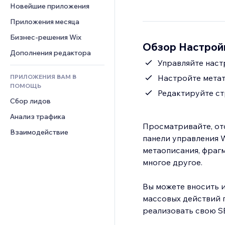
Шаблоны страниц
Конверсия
Складские услуги
Новейшие приложения
PDF
Чат
Эффекты фото
Дропшиппинг
Обмен файлами
Приложения месяца
Комментарии
Кнопки и Меню
Цены и подписки
Новости
Бизнес-решения Wix
Телефон
Баннеры и значки
Обзор Настрой
Краудфандинг
Контент-сервисы
Сообщество
Дополнения редактора
Калькуляторы
Еда и напитки
Эффекты текста
Управляйте наст
Отзывы и комментарии
Поиск
ПРИЛОЖЕНИЯ ВАМ В
Настройте метат
Управление отношениями с 
Погода
ПОМОЩЬ
клиентом (CRM)
Редактируйте ст
Графики и таблицы
Сбор лидов
Анализ трафика
Просматривайте, от
Взаимодействие
панели управления Wix. Настройки SEO позволяют настраивать теги з
метаописания, фрагм
многое другое.
Вы можете вносить 
массовых действий п
реализовать свою S