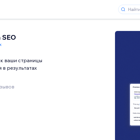
а SEO
x
ак ваши страницы
 в результатах
тзывов