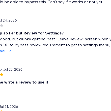
d be able to bypass this. Can't say if it works or not yet
ul 24, 2026
 so Far but Review for Settings?
 good, but clunky getting past "Leave Review" screen when yo
an "X" to bypass review requirement to get to settings menu,..
дальше
k
/ Jul 23, 2026
 write a review to use it
Jul 21, 2026