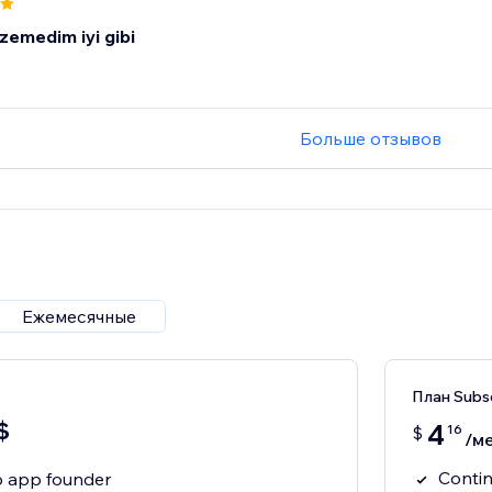
zemedim iyi gibi
Больше отзывов
Ежемесячные
План Subsc
$
4
16
$
/ме
Contin
to app founder