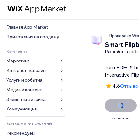
Главная App Market
Проверено Wi
Приложения на продажу
Smart Flip
Разработано
Ru
Категории
Маркетинг
Turn PDFs & I
Интернет-магазин
Реклама
Interactive Fl
Моб. версия
Услуги и события
Приложения для магазинов
4.6
Отзывов
Веб-аналитика
Доставка
Медиа и контент
Отели
Соцсети
Кнопки продаж
События
Элементы дизайна
Галерея
SEO
Онлайн-курсы
Рестораны
Музыка
Карты и навигация
Коммуникация 
Вовлеченность
Печать по требованию
Недвижимость
Подкасты
Конфиденциальность и 
Формы
Бесплатно
безопасность
Списки сайтов
Бухгалтерский учет
БОЛЬШЕ ПРИЛОЖЕНИЙ
Онлайн-запись
Фотография
Блог
Часы
Эл. почта
Купоны и лояльность
Рекомендуем
Видео
Опросы