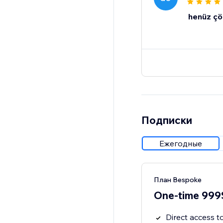
henüz çö
Подписки
Ежегодные
План Bespoke
One-time 999
Direct access 