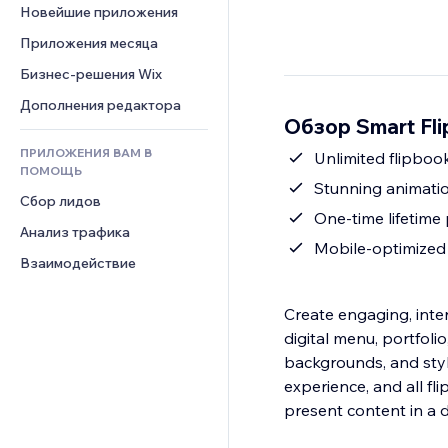
Шаблоны страниц
Конверсия
Складские услуги
Новейшие приложения
PDF
Чат
Эффекты фото
Дропшиппинг
Обмен файлами
Приложения месяца
Комментарии
Кнопки и Меню
Цены и подписки
Новости
Бизнес-решения Wix
Телефон
Баннеры и значки
Краудфандинг
Контент-сервисы
Сообщество
Дополнения редактора
Калькуляторы
Еда и напитки
Обзор Smart Fl
Эффекты текста
Отзывы и комментарии
Поиск
ПРИЛОЖЕНИЯ ВАМ В
Unlimited flipboo
Управление отношениями с 
Погода
ПОМОЩЬ
клиентом (CRM)
Stunning animatio
Графики и таблицы
Сбор лидов
One-time lifetime 
Анализ трафика
Mobile-optimized
Взаимодействие
Create engaging, inter
digital menu, portfoli
backgrounds, and sty
experience, and all fl
present content in a 