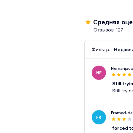
Средняя оцен
Отзывов: 127
Фильтр:
Недавн
Nemanjaco
NE
Still try
Still tryi
Framed-de
FR
forced t