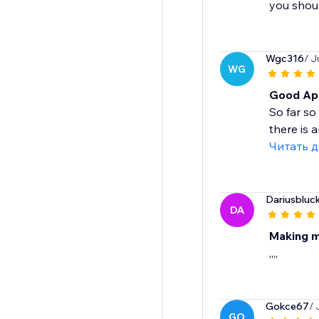
you shoul
Wgc316
/ J
WG
Good App
So far so
there is 
Читать 
Dariusbluc
DA
Making me
,,,,
Gokce67
/ 
GO