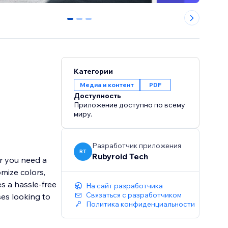
0
1
2
Категории
Медиа и контент
PDF
Доступность
Приложение доступно по всему
миру.
Разработчик приложения
RT
Rubyroid Tech
er you need a
omize colors,
s a hassle-free
На сайт разработчика
Связаться с разработчиком
ses looking to
Политика конфиденциальности