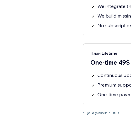
We integrate th
We build missin
No subscription
План Lifetime
One-time 49$
Continuous upd
Premium suppor
One-time payme
* Цена указана в USD.