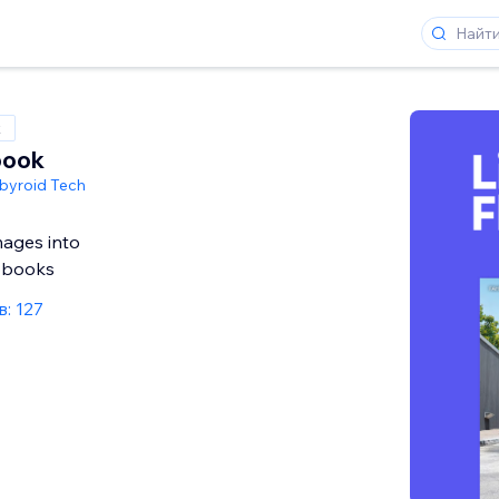
x
book
byroid Tech
mages into
ipbooks
: 127