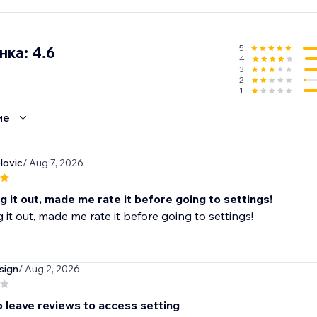
5
ка: 4.6
4
3
2
1
ие
lovic
/ Aug 7, 2026
ing it out, made me rate it before going to settings!
ng it out, made me rate it before going to settings!
sign
/ Aug 2, 2026
o leave reviews to access setting