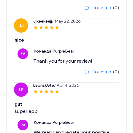
Полезно
(0)
Jjkeekeejj
/ May 22, 2026
JJ
nice
Команда PurpleBear
PU
Thank you for your review!
Полезно
(0)
Leonsk8te
/ Apr 4, 2026
LE
gut
super app!
Команда PurpleBear
PU
We really appreciate your positive