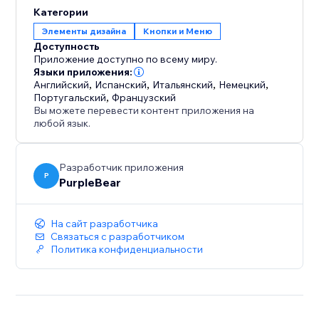
плавную, отполированную прокрутку, которая
Категории
кажется естественной и увлекательной.
Элементы дизайна
Кнопки и Меню
Доступность
Повысьте вовлеченность – побудьте посетителей
Приложение доступно по всему миру.
просматривать дольше благодаря бесшовному
Языки приложения:
Английский
,
Испанский
,
Итальянский
,
Немецкий
,
перемещению по вашим страницам.
Португальский
,
Французский
Вы можете перевести контент приложения на
Соответствуйте своему бренду – настройте
любой язык.
каждое движение и деталь, чтобы соответствовать
эстетике вашего магазина.
Разработчик приложения
P
PurpleBear
Добавьте штрих утонченности на свой веб-сайт –
установите Плавную прокрутку сегодня и
заставьте каждую прокрутку чувствоваться
На сайт разработчика
Связаться с разработчиком
легкой, современной и премиальной.
Политика конфиденциальности