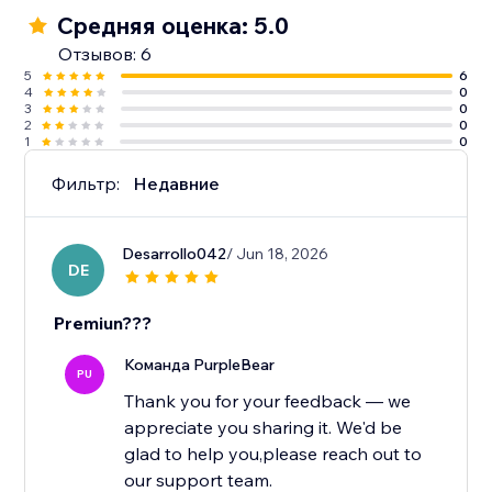
Средняя оценка: 5.0
Отзывов: 6
5
6
4
0
3
0
2
0
1
0
Фильтр:
Недавние
Desarrollo042
/ Jun 18, 2026
DE
Premiun???
Команда PurpleBear
PU
Thank you for your feedback — we
appreciate you sharing it. We'd be
glad to help you,please reach out to
our support team.