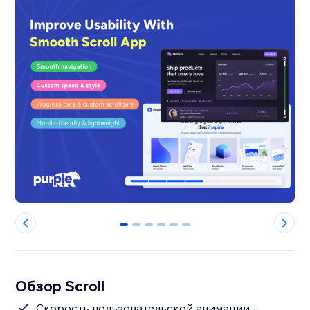
0
1
2
3
4
5
Обзор Scroll
Скорость пользовательской анимации -