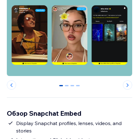
0
1
2
3
Обзор Snapchat Embed
Display Snapchat profiles, lenses, videos, and
stories