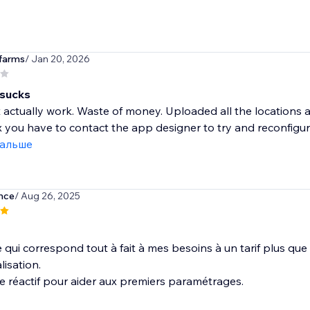
farms
/ Jan 20, 2026
 sucks
t actually work. Waste of money. Uploaded all the locations a
x you have to contact the app designer to try and reconfigure
дальше
nce
/ Aug 26, 2025
 qui correspond tout à fait à mes besoins à un tarif plus que 
isation.
e réactif pour aider aux premiers paramétrages.