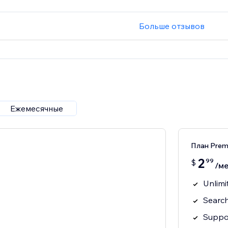
Больше отзывов
Ежемесячные
План Pre
2
99
$
/ме
Unlimi
Searc
Suppo