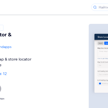
x
tor &
ndapps
p & store locator
e
: 12
лан