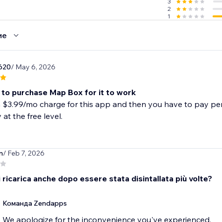
3
2
1
ие
620
/ May 6, 2026
 to purchase Map Box for it to work
a $3.99/mo charge for this app and then you have to pay per
 at the free level.
n
/ Feb 7, 2026
 ricarica anche dopo essere stata disintallata più volte?
Команда Zendapps
We apologize for the inconvenience you've experienced.