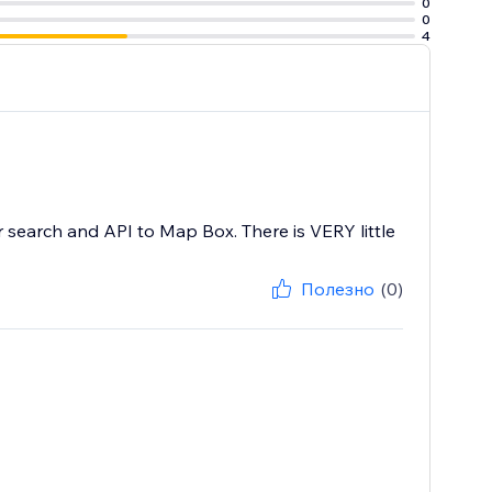
0
0
4
 search and API to Map Box. There is VERY little
Полезно
(0)