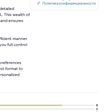
Политика конфиденциальности
detailed
L. This wealth of
 and ensures
fficient manner.
ou full control
 preferences
ext format to
ersonalized
8
0