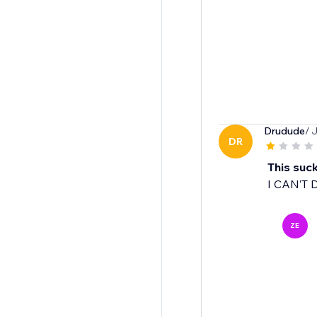
Drudude
/ 
DR
This suc
I CAN’T 
ZE