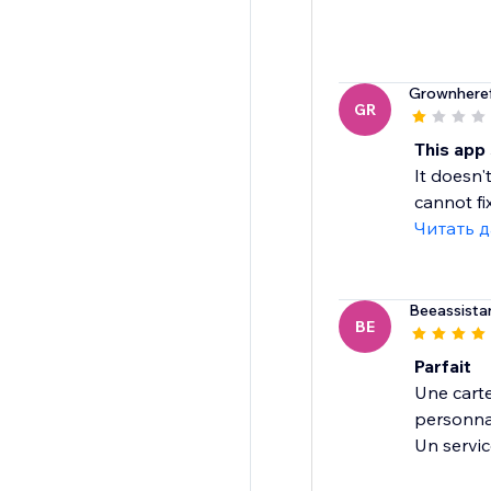
Grownhere
GR
This app
It doesn'
cannot fi
Читать 
Beeassista
BE
Parfait
Une carte
personnal
Un servic