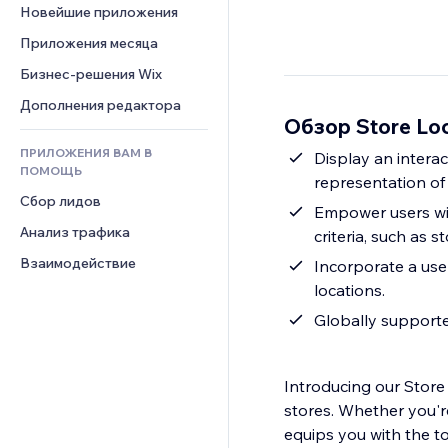
Шаблоны страниц
Конверсия
Складские услуги
Новейшие приложения
PDF
Чат
Эффекты фото
Дропшиппинг
Обмен файлами
Приложения месяца
Комментарии
Кнопки и Меню
Цены и подписки
Новости
Бизнес-решения Wix
Телефон
Баннеры и значки
Краудфандинг
Контент-сервисы
Сообщество
Дополнения редактора
Калькуляторы
Еда и напитки
Обзор Store Lo
Эффекты текста
Отзывы и комментарии
Поиск
ПРИЛОЖЕНИЯ ВАМ В
Display an intera
Управление отношениями с 
Погода
ПОМОЩЬ
клиентом (CRM)
representation of 
Графики и таблицы
Сбор лидов
Empower users with
Анализ трафика
criteria, such as 
Взаимодействие
Incorporate a user
locations.
Globally support
Introducing our Store 
stores. Whether you're
equips you with the to