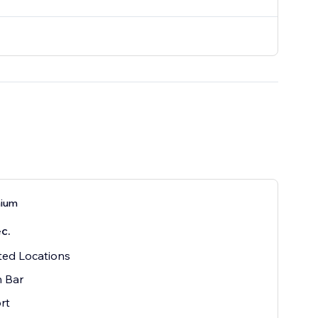
mium
с.
ted Locations
h Bar
rt