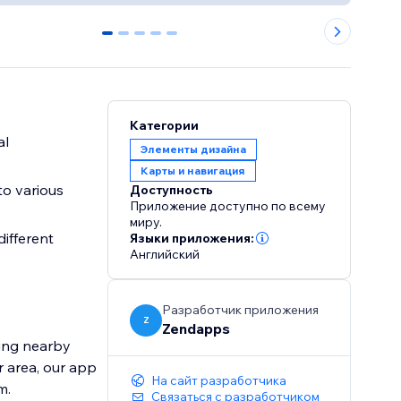
0
1
2
3
4
Категории
al
Элементы дизайна
Карты и навигация
to various
Доступность
Приложение доступно по всему
миру.
different
Языки приложения:
Английский
Разработчик приложения
Z
Zendapps
ding nearby
r area, our app
На сайт разработчика
m.
Связаться с разработчиком