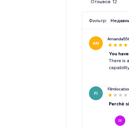
Отзывов: 12
Фильтр:
Недавн
Amanda55
AM
You have
There is 
capability
Filmlocatio
FI
Perchè si
ZE