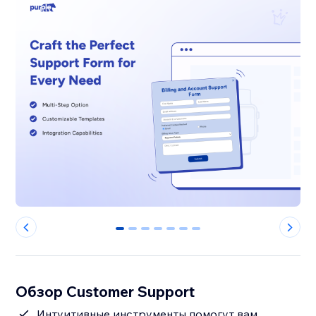
0
1
2
3
4
5
6
Обзор Customer Support
Интуитивные инструменты помогут вам