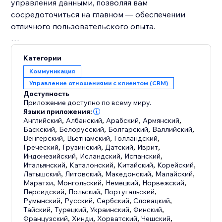
управления данными, позволяя вам
сосредоточиться на главном — обеспечении
отличного пользовательского опыта.
Так зачем ждать? Добавьте Sync: Connect to Data
Категории
Sources by Certified Code в свой набор
Коммуникация
инструментов уже сегодня и откройте для себя
Управление отношениями с клиентом (CRM)
будущее интеграции данных.
Доступность
Приложение доступно по всему миру.
Языки приложения:
Английский
,
Албанский
,
Арабский
,
Армянский
,
Баскский
,
Белорусский
,
Болгарский
,
Валлийский
,
Венгерский
,
Вьетнамский
,
Голландский
,
Греческий
,
Грузинский
,
Датский
,
Иврит
,
Индонезийский
,
Исландский
,
Испанский
,
Итальянский
,
Каталонский
,
Китайский
,
Корейский
,
Латышский
,
Литовский
,
Македонский
,
Малайский
,
Маратхи
,
Монгольский
,
Немецкий
,
Норвежский
,
Персидский
,
Польский
,
Португальский
,
Румынский
,
Русский
,
Сербский
,
Словацкий
,
Тайский
,
Турецкий
,
Украинский
,
Финский
,
Французский
,
Хинди
,
Хорватский
,
Чешский
,