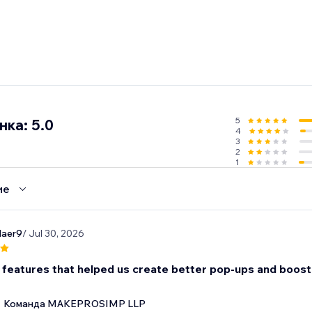
5
ка: 5.0
4
3
2
1
ие
laer9
/ Jul 30, 2026
 features that helped us create better pop-ups and boost 
Команда MAKEPROSIMP LLP