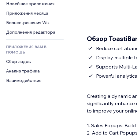
Шаблоны страниц
Конверсия
Складские услуги
Новейшие приложения
PDF
Чат
Эффекты фото
Дропшиппинг
Обмен файлами
Приложения месяца
Комментарии
Кнопки и Меню
Цены и подписки
Новости
Бизнес-решения Wix
Телефон
Баннеры и значки
Краудфандинг
Контент-сервисы
Сообщество
Дополнения редактора
Калькуляторы
Еда и напитки
Обзор ToastiBar
Эффекты текста
Отзывы и комментарии
Поиск
ПРИЛОЖЕНИЯ ВАМ В
Reduce cart aban
Управление отношениями с 
Погода
ПОМОЩЬ
клиентом (CRM)
Display multiple 
Графики и таблицы
Сбор лидов
Supports Multi-La
Анализ трафика
Powerful analytica
Взаимодействие
Creating a dynamic a
significantly enhance 
to improve your online
1. Sales Popups: Build 
2. Add to Cart Popups: