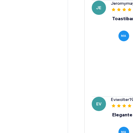
Jeromymay
JE
Toastibar
MA
Eviwolter1
EV
Elegante
MA