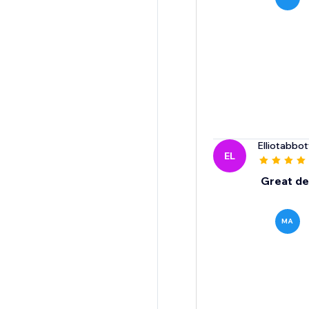
Elliotabbo
EL
Great des
MA