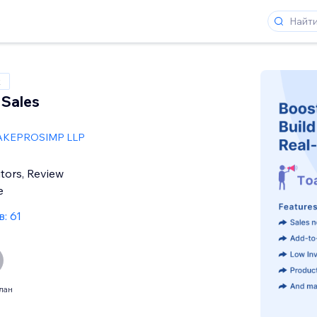
x
 Sales
KEPROSIMP LLP
sitors, Review
e
: 61
лан