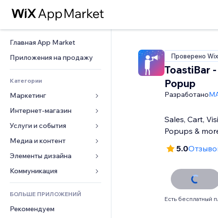
Главная App Market
Проверено Wi
Приложения на продажу
ToastiBar -
Категории
Popup
Разработано
MA
Маркетинг
Интернет-магазин
Реклама
Sales, Cart, Vi
Моб. версия
Услуги и события
Приложения для магазинов
Popups & mor
Веб-аналитика
Доставка
Медиа и контент
Отели
5.0
Отзывов
Соцсети
Кнопки продаж
События
Элементы дизайна
Галерея
SEO
Онлайн-курсы
Рестораны
Музыка
Карты и навигация
Коммуникация 
Вовлеченность
Печать по требованию
Недвижимость
Подкасты
Конфиденциальность и 
Формы
безопасность
Списки сайтов
Бухгалтерский учет
БОЛЬШЕ ПРИЛОЖЕНИЙ
Онлайн-запись
Фотография
Блог
Есть бесплатный п
Часы
Эл. почта
Купоны и лояльность
Рекомендуем
Видео
Опросы