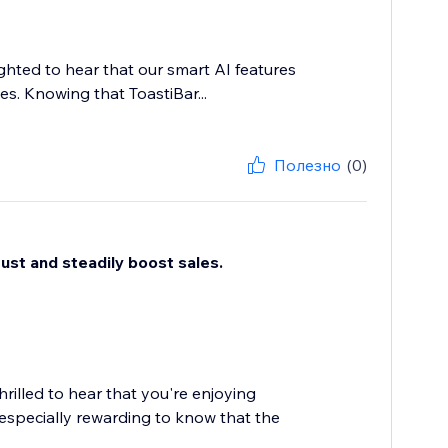
ghted to hear that our smart AI features
s. Knowing that ToastiBar...
Полезно
(0)
ust and steadily boost sales.
rilled to hear that you're enjoying
 especially rewarding to know that the