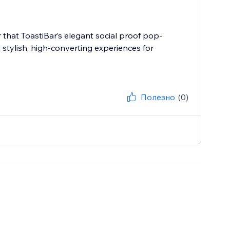
r that ToastiBar’s elegant social proof pop-
g stylish, high-converting experiences for
Полезно
(0)