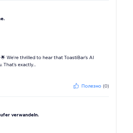
me.
🌟 We’re thrilled to hear that ToastiBar’s AI
 That’s exactly...
Полезно
(0)
äufer verwandeln.