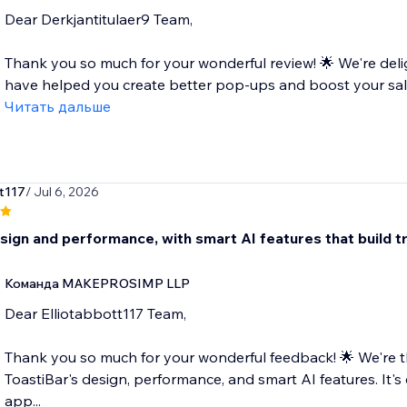
Dear Derkjantitulaer9 Team,
Thank you so much for your wonderful review! 🌟 We're deli
have helped you create better pop-ups and boost your sale
Читать дальше
tt117
/ Jul 6, 2026
ign and performance, with smart AI features that build tr
Команда MAKEPROSIMP LLP
Dear Elliotabbott117 Team,
Thank you so much for your wonderful feedback! 🌟 We're th
ToastiBar's design, performance, and smart AI features. It's
app...