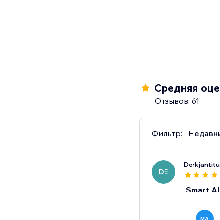
Средняя оцен
Отзывов: 61
Фильтр:
Недавн
Derkjantitu
DE
Smart AI
MA