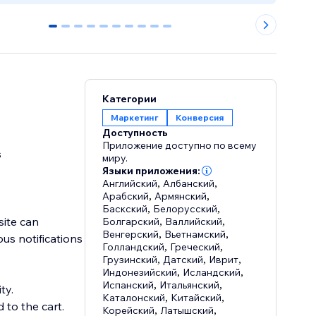
0
1
2
3
4
5
6
7
8
9
Категории
Маркетинг
Конверсия
Доступность
Приложение доступно по всему
s
миру.
Языки приложения:
Английский
,
Албанский
,
Арабский
,
Армянский
,
Баскский
,
Белорусский
,
ite can
Болгарский
,
Валлийский
,
Венгерский
,
Вьетнамский
,
us notifications
Голландский
,
Греческий
,
Грузинский
,
Датский
,
Иврит
,
Индонезийский
,
Исландский
,
Испанский
,
Итальянский
,
ty.
Каталонский
,
Китайский
,
 to the cart.
Корейский
,
Латышский
,