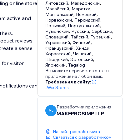
ling online store
Литовский
,
Македонский
,
Малайский
,
Маратхи
,
Монгольский
,
Немецкий
,
eem active and
Норвежский
,
Персидский
,
Польский
,
Португальский
,
Румынский
,
Русский
,
Сербский
,
thers.
Словацкий
,
Тайский
,
Турецкий
,
oduct reviews.
Украинский
,
Финский
,
create a sense
Французский
,
Хинди
,
Хорватский
,
Чешский
,
Шведский
,
Эстонский
,
for visitor
Японский
,
Tagalog
Вы можете перевести контент
приложения на любой язык.
Требования к сайту:
otifications can
-
Wix Stores
Разработчик приложения
ML
MAKEPROSIMP LLP
На сайт разработчика
Связаться с разработчиком