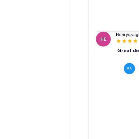
Henrycraig
HE
Great de
MA