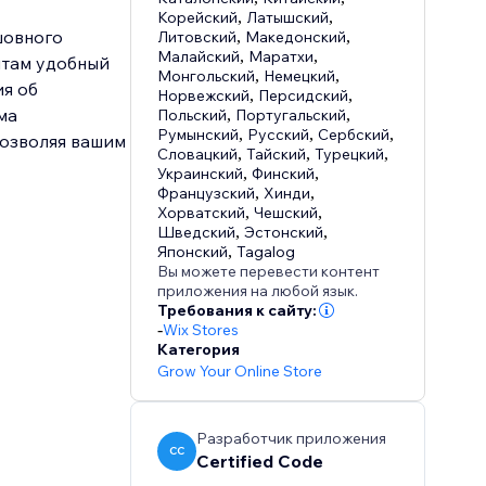
Корейский
,
Латышский
,
шовного
Литовский
,
Македонский
,
Малайский
,
Маратхи
,
нтам удобный
Монгольский
,
Немецкий
,
ия об
Норвежский
,
Персидский
,
ма
Польский
,
Португальский
,
Румынский
,
Русский
,
Сербский
,
позволяя вашим
Словацкий
,
Тайский
,
Турецкий
,
Украинский
,
Финский
,
Французский
,
Хинди
,
Хорватский
,
Чешский
,
Шведский
,
Эстонский
,
Японский
,
Tagalog
Вы можете перевести контент
приложения на любой язык.
Требования к сайту:
-
Wix Stores
Категория
Grow Your Online Store
Разработчик приложения
CC
Certified Code