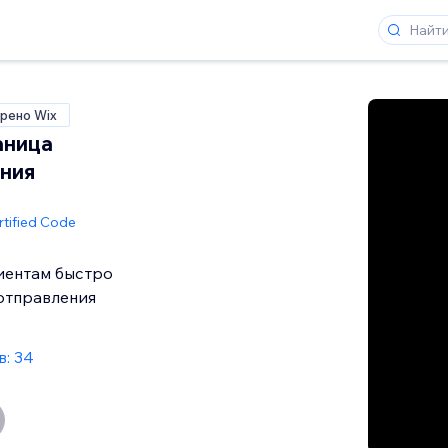
рено Wix
аница
ния
rtified Code
иентам быстро
отправления
: 34