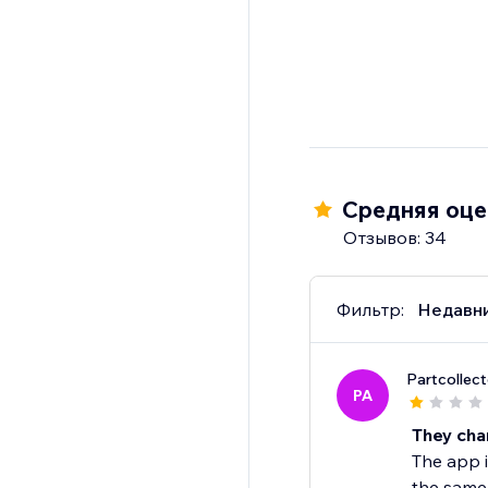
Средняя оцен
Отзывов: 34
Фильтр:
Недавн
Partcollect
PA
They char
The app i
the same 