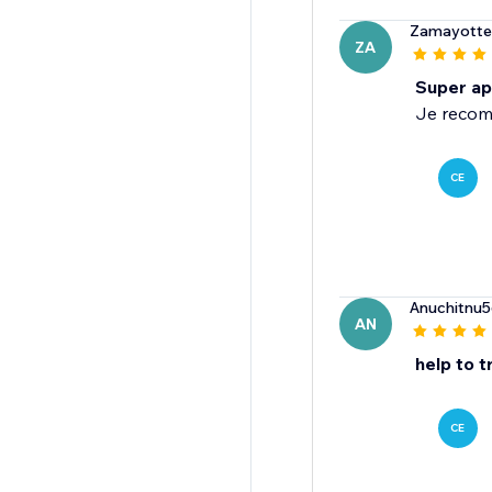
Zamayotte
ZA
Super ap
Je reco
CE
Anuchitnu
AN
help to t
CE