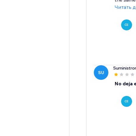
Читать 
CE
Suministr
SU
No deja e
CE