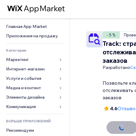
Главная App Market
- 5 %
Прове
Приложения на продажу
Track: стр
Категории
отслежива
заказов
Маркетинг
Разработано
Ce
Интернет-магазин
Реклама
Моб. версия
Услуги и события
Приложения для магазинов
Позвольте кл
Веб-аналитика
Доставка
Медиа и контент
Отели
отслеживать 
Соцсети
Кнопки продаж
События
Элементы дизайна
Галерея
заказов
SEO
Онлайн-курсы
Рестораны
Музыка
Карты и навигация
Коммуникация 
4.6
Отзывов
Вовлеченность
Печать по требованию
Недвижимость
Подкасты
Конфиденциальность и 
Формы
безопасность
Списки сайтов
Бухгалтерский учет
БОЛЬШЕ ПРИЛОЖЕНИЙ
Онлайн-запись
Фотография
Блог
Часы
Эл. почта
Купоны и лояльность
Рекомендуем
Видео
Опросы