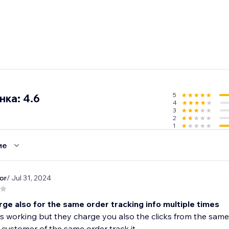
5
ка: 4.6
4
3
2
1
ие
or
/ Jul 31, 2024
ge also for the same order tracking info multiple times
s working but they charge you also the clicks from the same 
customer of the same order track it...