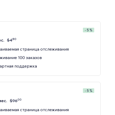
- 5 %
80
ес.
$
4
аиваемая страница отслеживания
живание 100 заказов
артная поддержка
- 5 %
00
мес.
$
96
аиваемая страница отслеживания