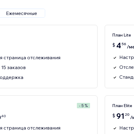
Ежемесячные
План Lite
4
56
$
/м
Настр
я страница отслеживания
Отсле
15 заказов
Станд
поддержка
План Elite
- 5 %
91
20
$
40
8
/
я страница отслеживания
Настр