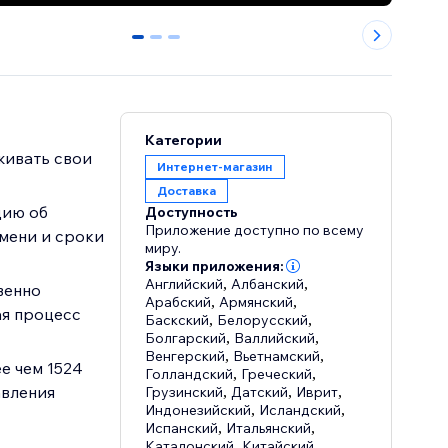
0
1
2
Категории
живать свои
Интернет-магазин
Доставка
цию об
Доступность
Приложение доступно по всему
мени и сроки
миру.
Языки приложения:
Английский
,
Албанский
,
венно
Арабский
,
Армянский
,
ая процесс
Баскский
,
Белорусский
,
Болгарский
,
Валлийский
,
Венгерский
,
Вьетнамский
,
е чем 1524
Голландский
,
Греческий
,
авления
Грузинский
,
Датский
,
Иврит
,
Индонезийский
,
Исландский
,
Испанский
,
Итальянский
,
Каталонский
,
Китайский
,