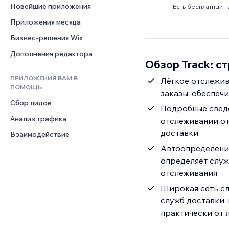
Шаблоны страниц
Конверсия
Складские услуги
Новейшие приложения
PDF
Есть бесплатный п
Чат
Эффекты фото
Дропшиппинг
Обмен файлами
Приложения месяца
Комментарии
Кнопки и Меню
Цены и подписки
Новости
Бизнес-решения Wix
Телефон
Баннеры и значки
Краудфандинг
Контент-сервисы
Сообщество
Дополнения редактора
Калькуляторы
Еда и напитки
Обзор Track: с
Эффекты текста
Отзывы и комментарии
Поиск
ПРИЛОЖЕНИЯ ВАМ В
Лёгкое отслежив
Управление отношениями с 
Погода
ПОМОЩЬ
клиентом (CRM)
заказы, обеспеч
Графики и таблицы
Сбор лидов
Подробные свед
Анализ трафика
отслеживании от
доставки
Взаимодействие
Автоопределение
определяет служ
отслеживания
Широкая сеть сл
служб доставки,
практически от 