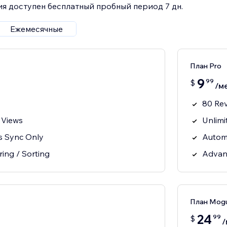
я доступен бесплатный пробный период 7 дн.
Ежемесячные
План Pro
9
99
$
/м
80 Re
 Views
Unlimi
s Sync Only
Autom
ring / Sorting
Advanc
План Mogu
24
99
$
/