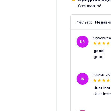
Отзывов: 68
Фильтр:
Недавн
Kryvohuzse
KR
good
good
Info14076
IN
Just inst
Just inst