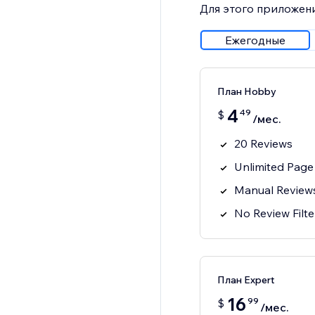
Для этого приложени
Ежегодные
План Hobby
4
49
$
/мес.
20 Reviews
Unlimited Page
Manual Review
No Review Filte
План Expert
16
99
$
/мес.