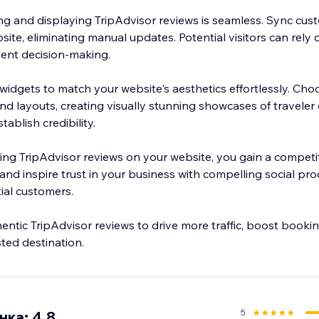
ng and displaying TripAdvisor reviews is seamless. Sync cus
site, eliminating manual updates. Potential visitors can rely
dent decision-making.
widgets to match your website's aesthetics effortlessly. Cho
nd layouts, creating visually stunning showcases of traveler
ablish credibility.
ing TripAdvisor reviews on your website, you gain a competi
nd inspire trust in your business with compelling social pro
ial customers.
ntic TripAdvisor reviews to drive more traffic, boost booking
sted destination.
5
ка: 4.8