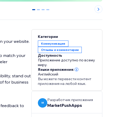
0
1
2
3
Категории
n your website.
Коммуникация
Отзывы и комментарии
to match your
Доступность
Приложение доступно по всему
eler
миру.
Языки приложения:
Английский
ility, stand out
Вы можете перевести контент
of for business
приложения на любой язык.
Разработчик приложения
M
MarketPushApps
r feedback to