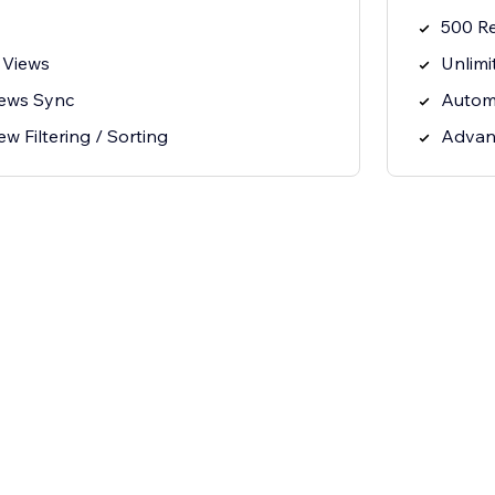
500 R
 Views
Unlimi
iews Sync
Autom
 Filtering / Sorting
Advanc