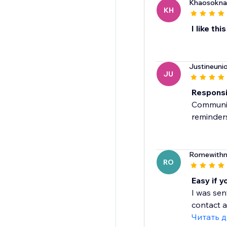
Khaosoknat
KH
I like thi
Justineunio
JU
Responsi
Communica
reminders
Romewithm
RO
Easy if y
I was sen
contact an
Читать 