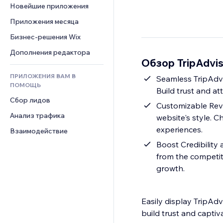
Шаблоны страниц
Конверсия
Складские услуги
Новейшие приложения
PDF
Чат
Эффекты фото
Дропшиппинг
Обмен файлами
Приложения месяца
Комментарии
Кнопки и Меню
Цены и подписки
Новости
Бизнес-решения Wix
Телефон
Баннеры и значки
Краудфандинг
Контент-сервисы
Сообщество
Дополнения редактора
Калькуляторы
Еда и напитки
Обзор TripAdvis
Эффекты текста
Отзывы и комментарии
Поиск
ПРИЛОЖЕНИЯ ВАМ В
Seamless TripAdvi
Управление отношениями с 
Погода
ПОМОЩЬ
клиентом (CRM)
Build trust and att
Графики и таблицы
Сбор лидов
Customizable Revi
Анализ трафика
website's style. C
experiences.
Взаимодействие
Boost Credibility 
from the competit
growth.
Easily display TripAd
build trust and captiv