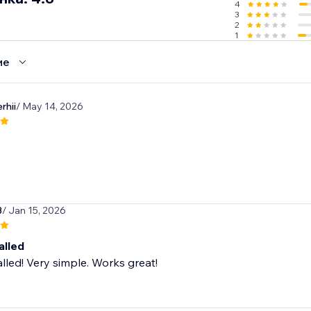
4
3
2
1
ие
rhii
/ May 14, 2026
3
/ Jan 15, 2026
alled
alled! Very simple. Works great!