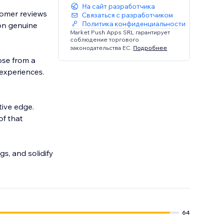
На сайт разработчика
tomer reviews
Связаться с разработчиком
Политика конфиденциальности
 on genuine
Market Push Apps SRL гарантирует
соблюдение торгового
законодательства ЕС.
Подробнее
ose from a
 experiences.
tive edge.
of that
s, and solidify
64