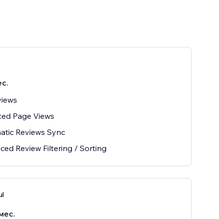
ес.
views
ted Page Views
atic Reviews Sync
ed Review Filtering / Sorting
l
мес.