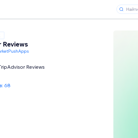
x
r Reviews
rketPushApps
 TripAdvisor Reviews
: 68