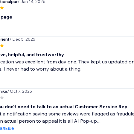
ionalpar
/ Jan 14, 2026
s page
rient
/ Dec 5, 2025
ve, helpful, and trustworthy
tion was excellent from day one. They kept us updated on i
. I never had to worry about a thing.
ike
/ Oct 7, 2025
ou don't need to talk to an actual Customer Service Rep,
t a notification saying some reviews were flagged as fraudule
 actual person to appeal it is all AI Pop-up....
дальше