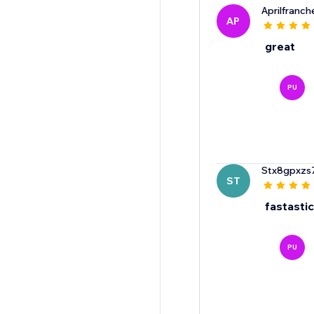
Aprilfranch
AP
great
PU
Stx8gpxzs
ST
fastastic
PU