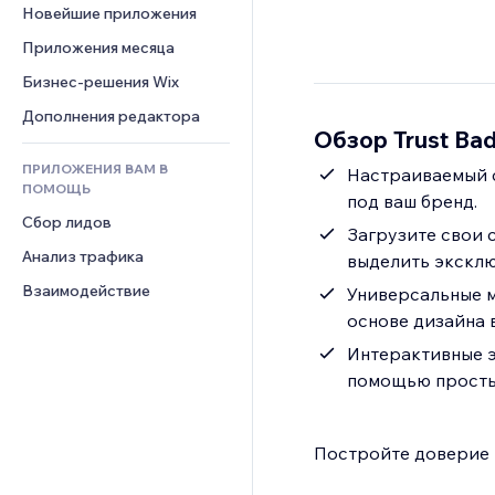
Шаблоны страниц
Конверсия
Складские услуги
Новейшие приложения
PDF
Чат
Эффекты фото
Дропшиппинг
Обмен файлами
Приложения месяца
Комментарии
Кнопки и Меню
Цены и подписки
Новости
Бизнес-решения Wix
Телефон
Баннеры и значки
Краудфандинг
Контент-сервисы
Сообщество
Дополнения редактора
Калькуляторы
Еда и напитки
Обзор Trust Ba
Эффекты текста
Отзывы и комментарии
Поиск
ПРИЛОЖЕНИЯ ВАМ В
Настраиваемый с
Управление отношениями с 
Погода
ПОМОЩЬ
клиентом (CRM)
под ваш бренд.
Графики и таблицы
Сбор лидов
Загрузите свои 
Анализ трафика
выделить эксклю
Взаимодействие
Универсальные м
основе дизайна 
Интерактивные э
помощью просты
Постройте доверие 