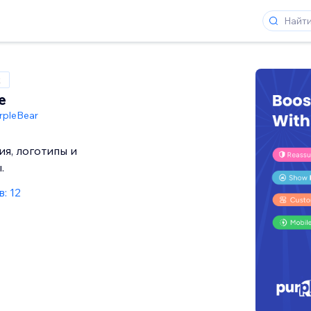
x
e
rpleBear
ия, логотипы и
.
: 12