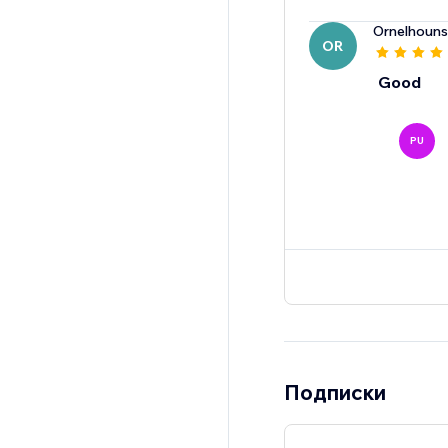
Ornelhoun
OR
Good
PU
Подписки