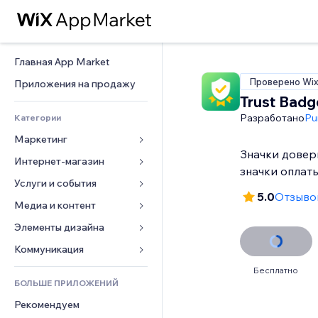
Главная App Market
Проверено Wi
Приложения на продажу
Trust Badg
Разработано
Pu
Категории
Маркетинг
Значки довер
Интернет-магазин
Реклама
значки оплаты
Моб. версия
Услуги и события
Приложения для магазинов
5.0
Отзывов
Веб-аналитика
Доставка
Медиа и контент
Отели
Соцсети
Кнопки продаж
События
Элементы дизайна
Галерея
SEO
Онлайн-курсы
Рестораны
Музыка
Карты и навигация
Коммуникация 
Вовлеченность
Печать по требованию
Недвижимость
Подкасты
Конфиденциальность и 
Формы
Бесплатно
безопасность
Списки сайтов
Бухгалтерский учет
БОЛЬШЕ ПРИЛОЖЕНИЙ
Онлайн-запись
Фотография
Блог
Часы
Эл. почта
Купоны и лояльность
Рекомендуем
Видео
Опросы