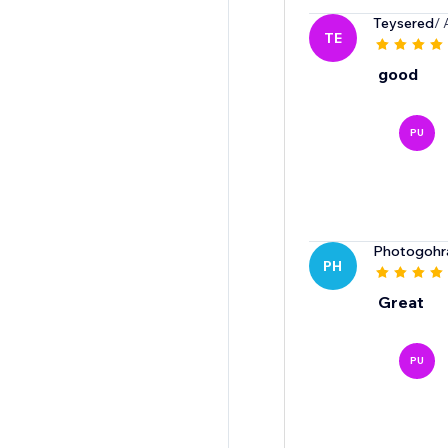
Teysered
/ 
TE
good
PU
Photogohr
PH
Great
PU