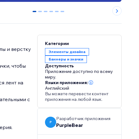
0
1
2
3
4
5
Категории
лы и верстку
Элементы дизайна
Баннеры и значки
чки, чтобы
Доступность
Приложение доступно по всему
миру.
я лент на
Языки приложения:
Английский
Вы можете перевести контент
кательными с
приложения на любой язык.
Разработчик приложения
P
PurpleBear
ерия.