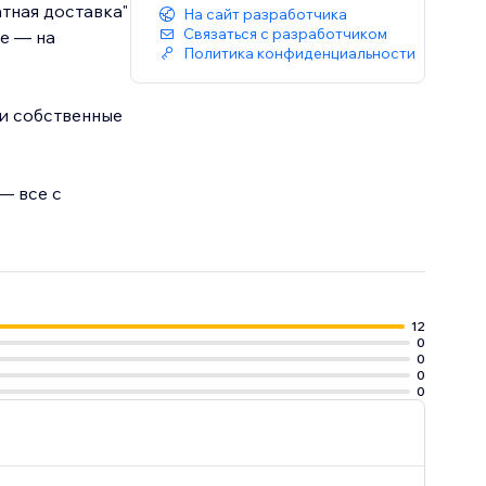
атная доставка"
На сайт разработчика
Связаться с разработчиком
ие — на
Политика конфиденциальности
ои собственные
— все с
12
0
0
0
0