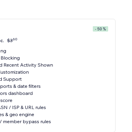
c
- 50 %
60
с.
$
3
ing
 Blocking
ed Recent Activity Shown
Customization
rd Support
eports & date filters
sitors dashboard
 score
ASN / ISP & URL rules
es & geo engine