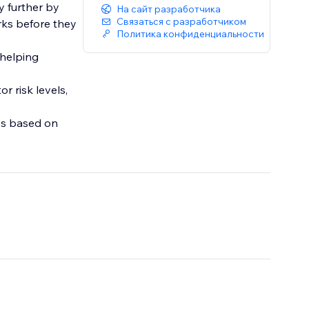
y further by
На сайт разработчика
Связаться с разработчиком
rks before they
Политика конфиденциальности
 helping
or risk levels,
es based on