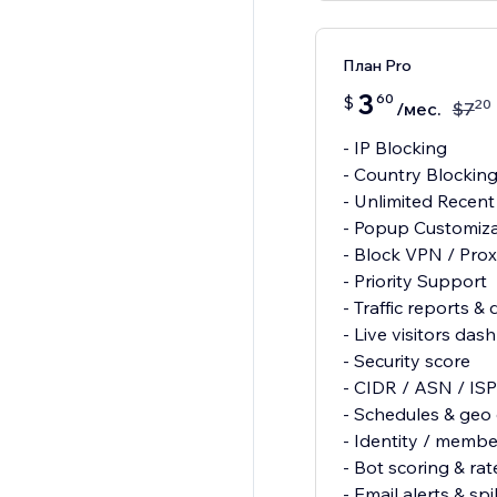
План Pro
3
60
$
20
/мес.
$
7
- IP Blocking
- Country Blockin
- Unlimited Recent
- Popup Customiza
- Block VPN / Pro
- Priority Support
- Traffic reports & d
- Live visitors da
- Security score
- CIDR / ASN / ISP
- Schedules & geo
- Identity / membe
- Bot scoring & ra
- Email alerts & sp