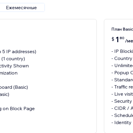
Ежемесячные
План Basi
1
80
$
/ме
- IP Block
o 5 IP addresses)
- Country
 (1 country)
- Unlimit
ctivity Shown
- Popup 
mization
- Standa
- Traffic r
board (Basic)
- Live vi
asic)
- Security
- CIDR / 
ng on Block Page
- Schedul