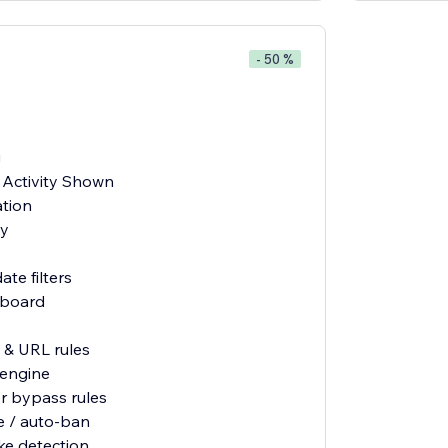
- 50 %
g
 Activity Shown
tion
xy
ate filters
shboard
 & URL rules
 engine
r bypass rules
te / auto-ban
ike detection