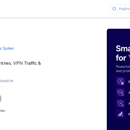
e Spiker
tries, VPN Traffic &
тзывов
лан