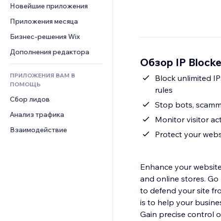
Шаблоны страниц
Конверсия
Складские услуги
Новейшие приложения
PDF
Чат
Эффекты фото
Дропшиппинг
Обмен файлами
Приложения месяца
Комментарии
Кнопки и Меню
Цены и подписки
Новости
Бизнес-решения Wix
Телефон
Баннеры и значки
Краудфандинг
Контент-сервисы
Сообщество
Дополнения редактора
Калькуляторы
Еда и напитки
Обзор IP Blocke
Эффекты текста
Отзывы и комментарии
Поиск
ПРИЛОЖЕНИЯ ВАМ В
Block unlimited IP
Управление отношениями с 
Погода
ПОМОЩЬ
клиентом (CRM)
rules
Графики и таблицы
Сбор лидов
Stop bots, scamme
Анализ трафика
Monitor visitor act
Взаимодействие
Protect your webs
Enhance your website’s
and online stores. Go
to defend your site fr
is to help your busine
Gain precise control o