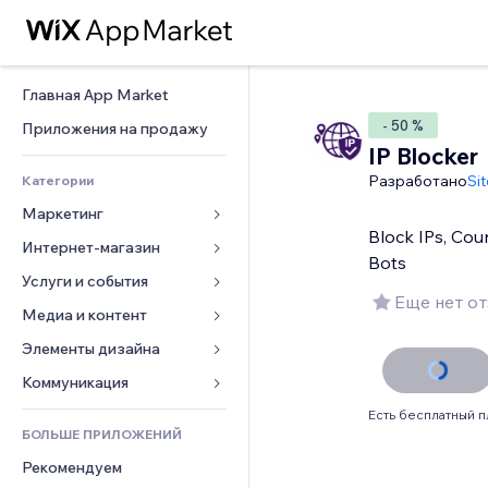
Главная App Market
- 50 %
Приложения на продажу
IP Blocker
Разработано
Sit
Категории
Маркетинг
Block IPs, Coun
Интернет-магазин
Реклама
Bots
Моб. версия
Услуги и события
Приложения для магазинов
Еще нет о
Веб-аналитика
Доставка
Медиа и контент
Отели
Соцсети
Кнопки продаж
События
Элементы дизайна
Галерея
SEO
Онлайн-курсы
Рестораны
Музыка
Карты и навигация
Коммуникация 
Вовлеченность
Печать по требованию
Недвижимость
Подкасты
Конфиденциальность и 
Формы
Есть бесплатный п
безопасность
Списки сайтов
Бухгалтерский учет
БОЛЬШЕ ПРИЛОЖЕНИЙ
Онлайн-запись
Фотография
Блог
Часы
Эл. почта
Купоны и лояльность
Рекомендуем
Видео
Опросы