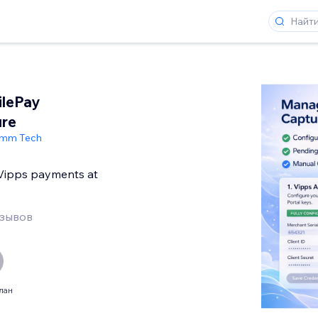
ilePay
ure
imm Tech
Vipps payments at
тзывов
лан