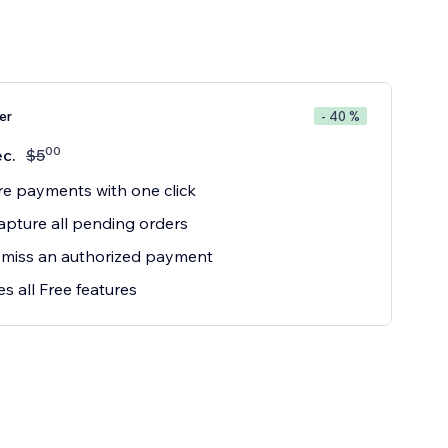
er
- 40 %
00
с.
$
5
e payments with one click
apture all pending orders
 miss an authorized payment
es all Free features