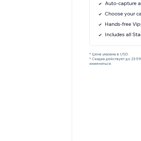
Auto-capture at
Choose your ca
Hands-free Vi
Includes all Sta
* Цена указана в USD.
* Скидка действует до 23:
измениться.