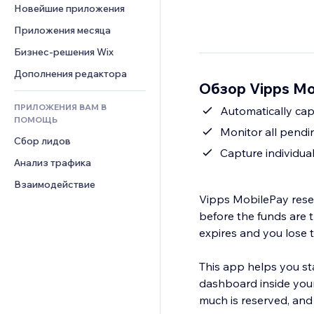
Шаблоны страниц
Конверсия
Складские услуги
Новейшие приложения
PDF
Чат
Эффекты фото
Дропшиппинг
Обмен файлами
Приложения месяца
Комментарии
Кнопки и Меню
Цены и подписки
Новости
Бизнес-решения Wix
Телефон
Баннеры и значки
Краудфандинг
Контент-сервисы
Сообщество
Дополнения редактора
Калькуляторы
Еда и напитки
Обзор Vipps Mo
Эффекты текста
Отзывы и комментарии
Поиск
ПРИЛОЖЕНИЯ ВАМ В
Automatically cap
Управление отношениями с 
Погода
ПОМОЩЬ
клиентом (CRM)
Monitor all pendi
Графики и таблицы
Сбор лидов
Capture individual
Анализ трафика
Взаимодействие
Vipps MobilePay reser
before the funds are t
expires and you lose t
This app helps you sta
dashboard inside your
much is reserved, and