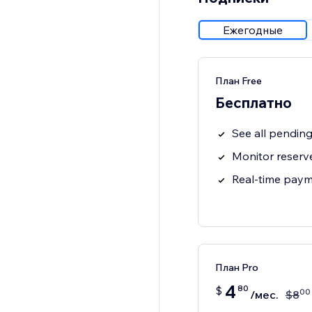
Ежегодные
План Free
Бесплатно
See all pendin
Monitor reserv
Real-time paym
План Pro
4
80
$
00
/мес.
$
8