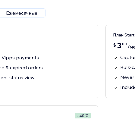
Ежемесячные
План Start
3
00
$
/ме
Captur
g Vipps payments
Bulk-c
ed & expired orders
Never
ent status view
Includ
- 40 %