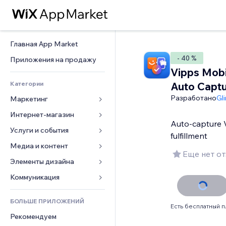
Главная App Market
- 40 %
Приложения на продажу
Vipps Mob
Категории
Auto Capt
Разработано
Gl
Маркетинг
Интернет-магазин
Реклама
Auto-capture 
Моб. версия
Услуги и события
Приложения для магазинов
fulfillment
Веб-аналитика
Доставка
Медиа и контент
Отели
Еще нет о
Соцсети
Кнопки продаж
События
Элементы дизайна
Галерея
SEO
Онлайн-курсы
Рестораны
Музыка
Карты и навигация
Коммуникация 
Вовлеченность
Печать по требованию
Недвижимость
Подкасты
Конфиденциальность и 
Формы
безопасность
Списки сайтов
Бухгалтерский учет
БОЛЬШЕ ПРИЛОЖЕНИЙ
Онлайн-запись
Фотография
Блог
Есть бесплатный п
Часы
Эл. почта
Купоны и лояльность
Рекомендуем
Видео
Опросы