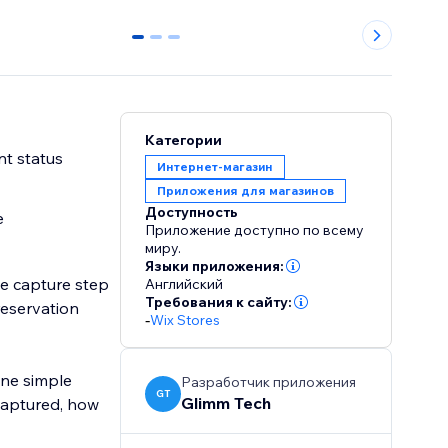
0
1
2
Категории
nt status
Интернет-магазин
Приложения для магазинов
Доступность
e
Приложение доступно по всему
миру.
Языки приложения:
te capture step
Английский
Требования к сайту:
reservation
-
Wix Stores
one simple
Разработчик приложения
GT
Glimm Tech
 captured, how