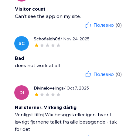
Visitor count
Can't see the app on my site.
Полезно
(0)
Schofieldh06
/ Nov 24, 2025
SC
Bad
does not work at all
Полезно
(0)
Divinelovelings
/ Oct 7, 2025
DI
Nul sterner. VIrkelig dårlig
Venligst tilføj Wix besøgstæller igen, hvor I
iøvrigt fjernene tallet fra alle besøgende - tak
for det