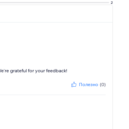
2
're grateful for your feedback!
Полезно
(0)