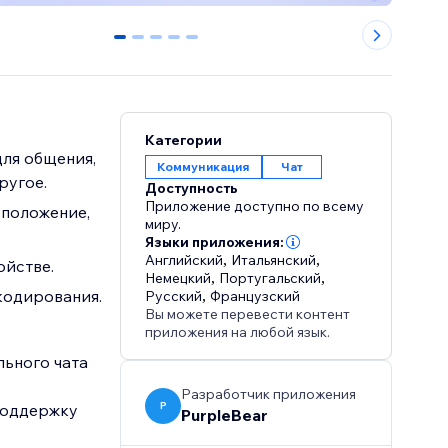
0
1
2
3
4
Категории
для общения,
Коммуникация
Чат
ругое.
Доступность
Приложение доступно по всему
сположение,
миру.
Языки приложения:
Английский
,
Итальянский
,
ойстве.
Немецкий
,
Португальский
,
кодирования.
Русский
,
Французский
Вы можете перевести контент
приложения на любой язык.
ьного чата
Разработчик приложения
P
поддержку
PurpleBear