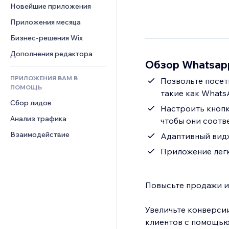
Шаблоны страниц
Конверсия
Складские услуги
Новейшие приложения
PDF
Чат
Эффекты фото
Дропшиппинг
Обмен файлами
Приложения месяца
Комментарии
Кнопки и Меню
Цены и подписки
Новости
Бизнес-решения Wix
Телефон
Баннеры и значки
Краудфандинг
Контент-сервисы
Сообщество
Дополнения редактора
Калькуляторы
Еда и напитки
Обзор Whatsap
Эффекты текста
Отзывы и комментарии
Поиск
ПРИЛОЖЕНИЯ ВАМ В
Позвольте посет
Управление отношениями с 
Погода
ПОМОЩЬ
клиентом (CRM)
такие как WhatsA
Графики и таблицы
Сбор лидов
Настроить кнопк
Анализ трафика
чтобы они соотв
Взаимодействие
Адаптивный видж
Приложение легк
Повысьте продажи и
Увеличьте конверси
клиентов с помощью