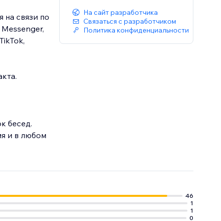
На сайт разработчика
 на связи по
Связаться с разработчиком
 Messenger,
Политика конфиденциальности
TikTok,
кта.
.
к бесед.
я и в любом
46
1
1
0