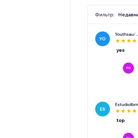
Фильтр:
Недавн
Youthsau
/ 
YO
yes
PU
Estudiolbm
ES
top