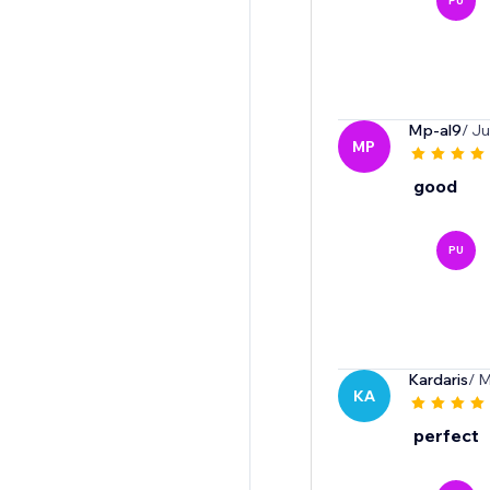
PU
Mp-al9
/ J
MP
good
PU
Kardaris
/ 
KA
perfect