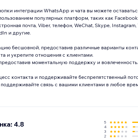
опки интеграции WhatsApp и чата вы можете оставаться
пользованием популярных платформ, таких как Facebook
ронная почта, Viber, телефон, WeChat, Skype, Instagram, 
edIn и другие.
цию бесшовной, предоставив различные варианты конта
та и укрепите отношения с клиентами.
 предоставив моментальную поддержку и вовлеченность
есс контакта и поддерживайте беспрепятственный пото
 поддерживайте связь с вашими клиентами в любое врем
5
ка: 4.8
4
3
2