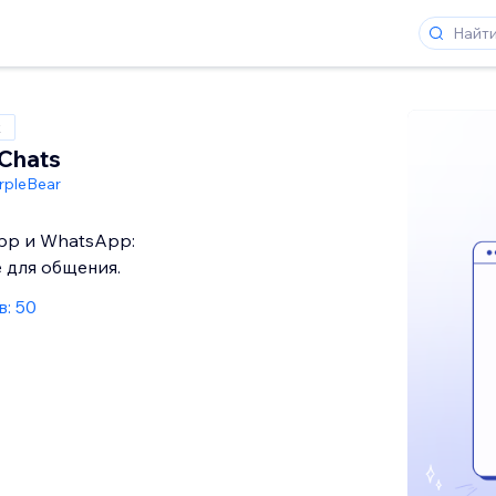
x
Chats
rpleBear
pp и WhatsApp:
 для общения.
: 50