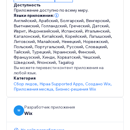
переписки, чтобы предоставить вам ключевую
Доступность
статистику о том, что ищут ваши клиенты и как вы
Приложение доступно по всему миру.
можете улучшить свой бизнес.
Языки приложения:
Английский
,
Арабский
,
Болгарский
,
Венгерский
,
Вьетнамский
,
Голландский
,
Греческий
,
Датский
,
Ранее известный как Wix ИИ-чат, смарт-чат теперь
Иврит
,
Индонезийский
,
Испанский
,
Итальянский
,
обновлен и включает живой чат. Он разработан,
Каталонский
,
Китайский
,
Корейский
,
Латышский
,
Литовский
,
Малайский
,
Немецкий
,
Норвежский
,
чтобы заменить старый Wix Чат одним
Польский
,
Португальский
,
Русский
,
Словацкий
,
Тайский
,
Турецкий
,
Украинский
,
Финский
,
Французский
,
Хинди
,
Хорватский
,
Чешский
,
Шведский
,
Японский
,
Tagalog
Вы можете перевести контент приложения на
любой язык.
Категория
Сбор лидов
,
Hipaa Supported Apps
,
Создано Wix
,
Приложения месяца
,
Бизнес-решения Wix
Разработчик приложения
W
Wix