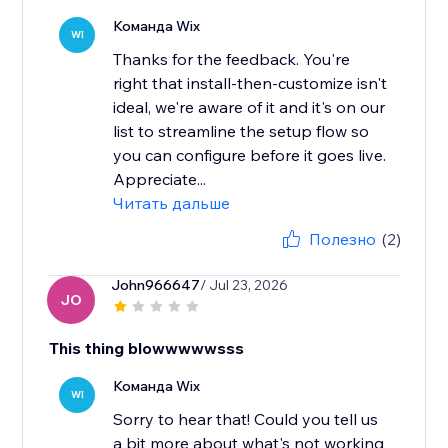
Команда Wix
WI
Thanks for the feedback. You're
right that install-then-customize isn't
ideal, we're aware of it and it's on our
list to streamline the setup flow so
you can configure before it goes live.
Appreciate...
Читать дальше
Полезно
(2)
John966647
/ Jul 23, 2026
JO
This thing blowwwwwsss
Команда Wix
WI
Sorry to hear that! Could you tell us
a bit more about what's not working