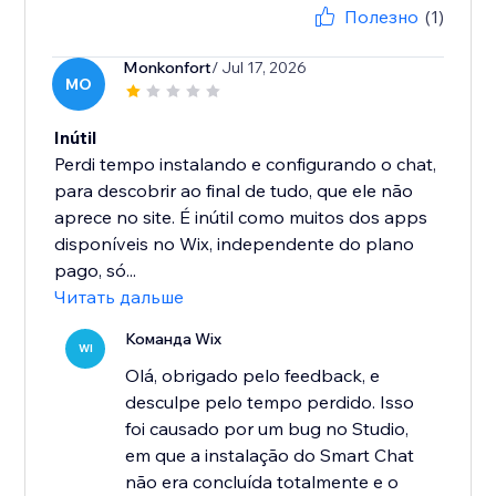
Полезно
(1)
Monkonfort
/ Jul 17, 2026
MO
Inútil
Perdi tempo instalando e configurando o chat,
para descobrir ao final de tudo, que ele não
aprece no site. É inútil como muitos dos apps
disponíveis no Wix, independente do plano
pago, só...
Читать дальше
Команда Wix
WI
Olá, obrigado pelo feedback, e
desculpe pelo tempo perdido. Isso
foi causado por um bug no Studio,
em que a instalação do Smart Chat
não era concluída totalmente e o