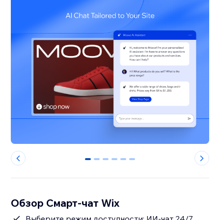
0
1
2
3
4
5
Обзор Смарт-чат Wix
Выберите режим доступности: ИИ-чат 24/7,