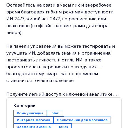
Оставайтесь на связи в часы пик и внерабочее
время благодаря гибким режимам доступности:
ИИ 24/7, живой чат 24/7, по расписанию или
неактивно (с офлайн-параметрами для сбора
лидов).
На панели управления вы можете тестировать и
улучшать ИИ, добавлять знания и ограничения,
настраивать личность и стиль ИИ, а также
просматривать переписки во входящих —
благодаря этому смарт-чат со временем
становится точнее и полезнее.
Получите легкий доступ к ключевой аналитике
чата, которая поможет вам узнать больше о
Категории
посетителях вашего сайта и улучшить
Коммуникация
Чат
взаимодействие с ними для увеличения
Интернет-магазин
Приложения для магазинов
конверсии. Смарт-чат также анализирует ваши
Элементы дизайна
Поиск