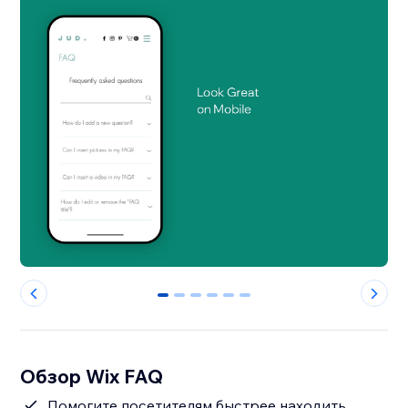
0
1
2
3
4
5
Обзор Wix FAQ
Помогите посетителям быстрее находить