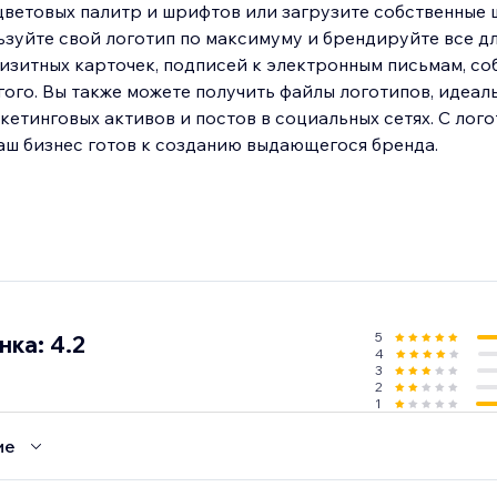
 цветовых палитр и шрифтов или загрузите собственные
зуйте свой логотип по максимуму и брендируйте все для
визитных карточек, подписей к электронным письмам, со
гого. Вы также можете получить файлы логотипов, идеал
етинговых активов и постов в социальных сетях. С лог
5
ка: 4.2
4
3
2
1
ие