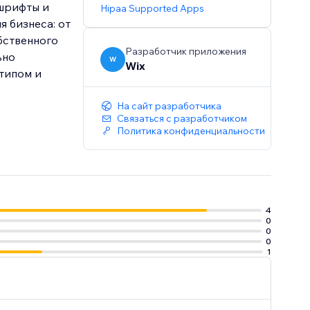
 шрифты и
Hipaa Supported Apps
 бизнеса: от
бственного
Разработчик приложения
ьно
W
Wix
отипом и
На сайт разработчика
Связаться с разработчиком
Политика конфиденциальности
4
0
0
0
1