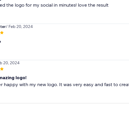
ted the logo for my social in minutes! love the result
ter
/ Feb 20, 2024
p
eb 20, 2024
mazing logo!
r happy with my new logo. It was very easy and fast to create