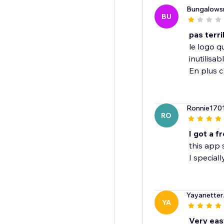
Bungalows
BU
pas terri
le logo q
inutilisab
En plus c
Ronnie170
RO
I got a f
this app 
I speciall
Yayanetter
YA
Very eas