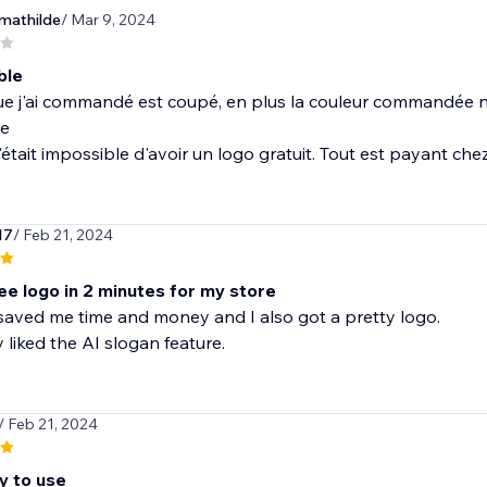
mathilde
/ Mar 9, 2024
ble
ue j'ai commandé est coupé, en plus la couleur commandée n'e
le
'était impossible d'avoir un logo gratuit. Tout est payant che
17
/ Feb 21, 2024
ree logo in 2 minutes for my store
saved me time and money and I also got a pretty logo.
y liked the AI slogan feature.
/ Feb 21, 2024
y to use