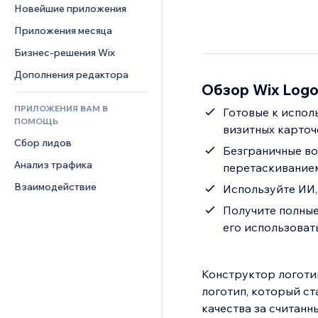
Шаблоны страниц
Конверсия
Складские услуги
Новейшие приложения
PDF
Чат
Эффекты фото
Дропшиппинг
Обмен файлами
Приложения месяца
Комментарии
Кнопки и Меню
Цены и подписки
Новости
Бизнес-решения Wix
Телефон
Баннеры и значки
Краудфандинг
Контент-сервисы
Сообщество
Дополнения редактора
Калькуляторы
Еда и напитки
Обзор Wix Logo
Эффекты текста
Отзывы и комментарии
Поиск
ПРИЛОЖЕНИЯ ВАМ В
Готовые к испол
Управление отношениями с 
Погода
ПОМОЩЬ
клиентом (CRM)
визитных карточ
Графики и таблицы
Сбор лидов
Безграничные во
Анализ трафика
перетаскиванием
Взаимодействие
Используйте ИИ, 
Получите полные
его использовать
Конструктор логоти
логотип, который ст
качества за считанны