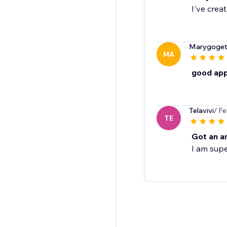
I've crea
Marygoget
MA
good ap
Telavivi
/ F
TE
Got an a
I am supe