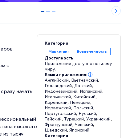
0
1
2
Категории
варов,
Маркетинг
Вовлеченность
Доступность
Приложение доступно по всему
ом с
миру.
Языки приложения:
Английский
,
Вьетнамский
,
Голландский
,
Датский
,
 сразу начать
Индонезийский
,
Испанский
,
Итальянский
,
Китайский
,
Корейский
,
Немецкий
,
Норвежский
,
Польский
,
Португальский
,
Русский
,
офессиональный
Тайский
,
Турецкий
,
Украинский
,
Французский
,
Чешский
,
готипа высокого
Шведский
,
Японский
е из тысяч
Категория