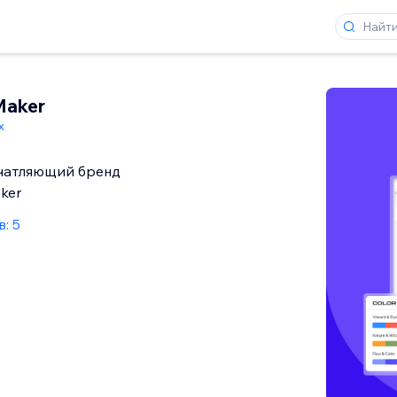
Maker
x
чатляющий бренд
ker
: 5