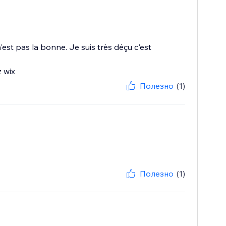
st pas la bonne. Je suis très déçu c'est
z wix
Полезно
(1)
Полезно
(1)