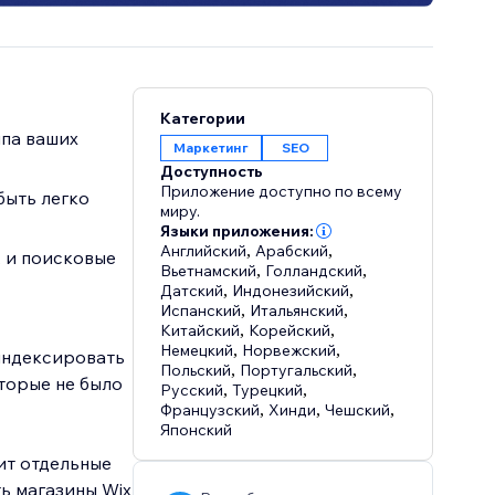
Категории
ипа ваших
Маркетинг
SEO
Доступность
Приложение доступно по всему
быть легко
миру.
Языки приложения:
Английский
,
Арабский
,
, и поисковые
Вьетнамский
,
Голландский
,
Датский
,
Индонезийский
,
Испанский
,
Итальянский
,
Китайский
,
Корейский
,
Немецкий
,
Норвежский
,
индексировать
Польский
,
Португальский
,
торые не было
Русский
,
Турецкий
,
Французский
,
Хинди
,
Чешский
,
Японский
ит отдельные
ть магазины Wix