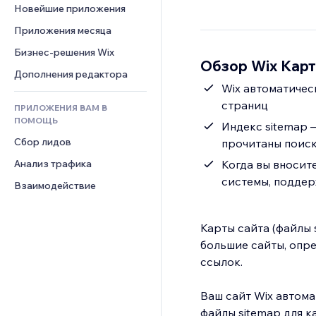
Шаблоны страниц
Конверсия
Складские услуги
Новейшие приложения
PDF
Чат
Эффекты фото
Дропшиппинг
Обмен файлами
Приложения месяца
Комментарии
Кнопки и Меню
Цены и подписки
Новости
Бизнес-решения Wix
Телефон
Баннеры и значки
Обзор Wix Карт
Краудфандинг
Контент-сервисы
Сообщество
Дополнения редактора
Калькуляторы
Еда и напитки
Эффекты текста
Wix автоматичес
Отзывы и комментарии
Поиск
страниц
ПРИЛОЖЕНИЯ ВАМ В
Управление отношениями с 
Погода
ПОМОЩЬ
клиентом (CRM)
Индекс sitemap 
Графики и таблицы
Сбор лидов
прочитаны поис
Анализ трафика
Когда вы вносите
системы, подде
Взаимодействие
Карты сайта (файлы
большие сайты, опре
ссылок.
Ваш сайт Wix автома
файлы sitemap для к