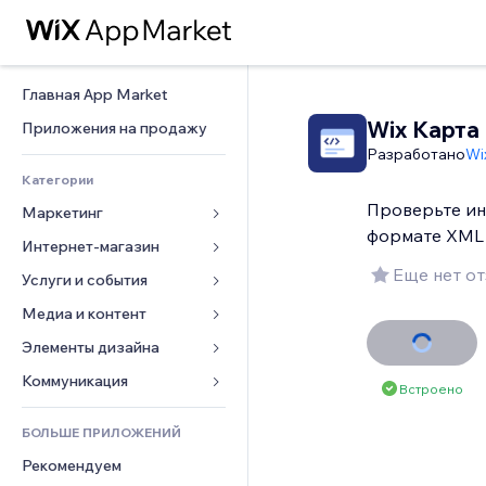
Главная App Market
Wix Карта
Приложения на продажу
Разработано
Wi
Категории
Проверьте ин
Маркетинг
формате XML
Интернет-магазин
Реклама
Еще нет о
Моб. версия
Услуги и события
Приложения для магазинов
Веб-аналитика
Доставка
Медиа и контент
Отели
Соцсети
Кнопки продаж
События
Элементы дизайна
Галерея
SEO
Онлайн-курсы
Рестораны
Музыка
Карты и навигация
Коммуникация 
Встроено
Вовлеченность
Печать по требованию
Недвижимость
Подкасты
Конфиденциальность и 
Формы
безопасность
Списки сайтов
Бухгалтерский учет
БОЛЬШЕ ПРИЛОЖЕНИЙ
Онлайн-запись
Фотография
Блог
Часы
Эл. почта
Купоны и лояльность
Рекомендуем
Видео
Опросы