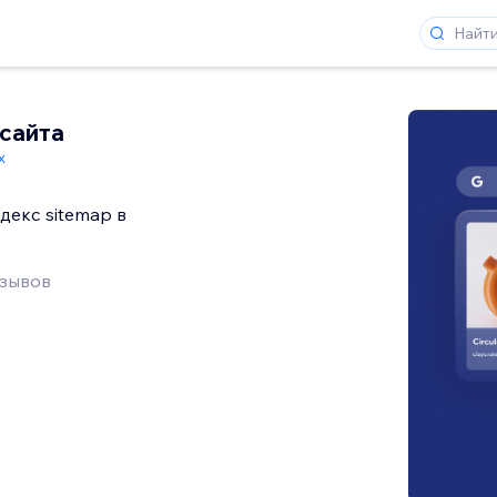
 сайта
x
декс sitemap в
тзывов