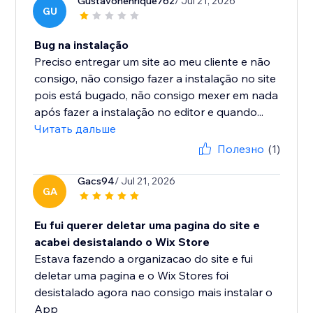
Gustavohenrique762
/ Jul 21, 2026
GU
Bug na instalação
Preciso entregar um site ao meu cliente e não
consigo, não consigo fazer a instalação no site
pois está bugado, não consigo mexer em nada
após fazer a instalação no editor e quando...
Читать дальше
Полезно
(1)
Gacs94
/ Jul 21, 2026
GA
Eu fui querer deletar uma pagina do site e
acabei desistalando o Wix Store
Estava fazendo a organizacao do site e fui
deletar uma pagina e o Wix Stores foi
desistalado agora nao consigo mais instalar o
App