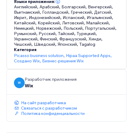
к SEO сайтов электронной коммерции
Языки приложения:
Английский
,
Арабский
,
Болгарский
,
Венгерский
,
Вьетнамский
,
Голландский
,
Греческий
,
Датский
,
- Начните продавать с дропшиппингом:
Иврит
,
Индонезийский
,
Испанский
,
Итальянский
,
продавайте товары от поставщиков, которые
Китайский
,
Корейский
,
Литовский
,
Малайский
,
Немецкий
,
Норвежский
,
Польский
,
Португальский
,
обеспечивают запасы и выполнение заказов за вас
Румынский
,
Русский
,
Тайский
,
Турецкий
,
Украинский
,
Финский
,
Французский
,
Хинди
,
- Продавайте где угодно: конвертируйте цены в
Чешский
,
Шведский
,
Японский
,
Tagalog
Категория
любую валюту, используйте глобальных
Picasso business solution
,
Hipaa Supported Apps
,
поставщиков услуг доставки с местными
Создано Wix
,
Бизнес-решения Wix
тарифами и автоматически рассчитывайте налоги
- Развивайтесь с помощью многоканальных
Разработчик приложения
W
Wix
продаж: продавайте в своем интернет-магазине,
на местах или в таких каналах, как eBay и Amazon,
управляя запасами из одного места
На сайт разработчика
Связаться с разработчиком
Политика конфиденциальности
- Общайтесь с клиентами: отправляйте
автоматические эл. письма о брошенных корзинах,
предлагайте купоны и автоматические скидки,