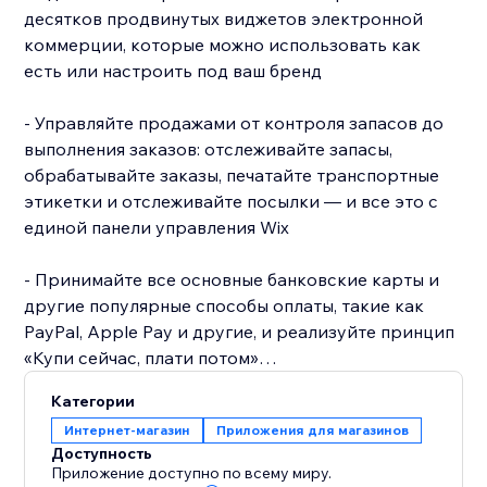
десятков продвинутых виджетов электронной
коммерции, которые можно использовать как
есть или настроить под ваш бренд
- Управляйте продажами от контроля запасов до
выполнения заказов: отслеживайте запасы,
обрабатывайте заказы, печатайте транспортные
этикетки и отслеживайте посылки — и все это с
единой панели управления Wix
- Принимайте все основные банковские карты и
другие популярные способы оплаты, такие как
PayPal, Apple Pay и другие, и реализуйте принцип
«Купи сейчас, плати потом»
Категории
- Рейтинг в Google: вас найдут в поисковых
Интернет-магазин
Приложения для магазинов
системах благодаря расширенным настройкам
Доступность
SEO и функциям витрины, которые адаптированы
Приложение доступно по всему миру.