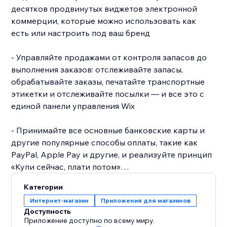
десятков продвинутых виджетов электронной
коммерции, которые можно использовать как
есть или настроить под ваш бренд
- Управляйте продажами от контроля запасов до
выполнения заказов: отслеживайте запасы,
обрабатывайте заказы, печатайте транспортные
этикетки и отслеживайте посылки — и все это с
единой панели управления Wix
- Принимайте все основные банковские карты и
другие популярные способы оплаты, такие как
PayPal, Apple Pay и другие, и реализуйте принцип
«Купи сейчас, плати потом»
Категории
- Рейтинг в Google: вас найдут в поисковых
Интернет-магазин
Приложения для магазинов
системах благодаря расширенным настройкам
Доступность
SEO и функциям витрины, которые адаптированы
Приложение доступно по всему миру.