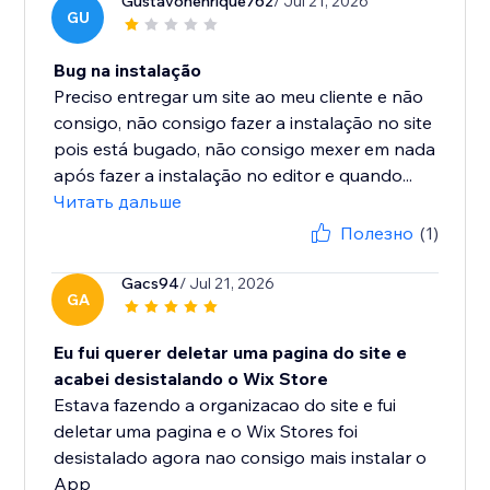
Gustavohenrique762
/ Jul 21, 2026
GU
Bug na instalação
Preciso entregar um site ao meu cliente e não
consigo, não consigo fazer a instalação no site
pois está bugado, não consigo mexer em nada
após fazer a instalação no editor e quando...
Читать дальше
Полезно
(1)
Gacs94
/ Jul 21, 2026
GA
Eu fui querer deletar uma pagina do site e
acabei desistalando o Wix Store
Estava fazendo a organizacao do site e fui
deletar uma pagina e o Wix Stores foi
desistalado agora nao consigo mais instalar o
App