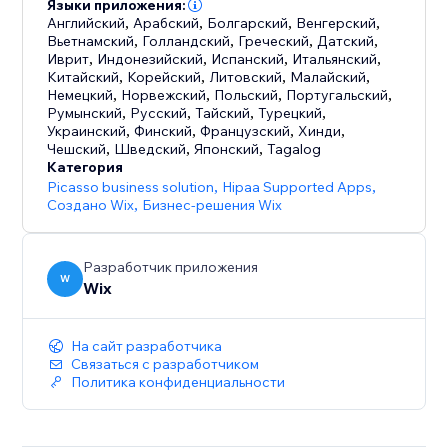
к SEO сайтов электронной коммерции
Языки приложения:
Английский
,
Арабский
,
Болгарский
,
Венгерский
,
Вьетнамский
,
Голландский
,
Греческий
,
Датский
,
- Начните продавать с дропшиппингом:
Иврит
,
Индонезийский
,
Испанский
,
Итальянский
,
продавайте товары от поставщиков, которые
Китайский
,
Корейский
,
Литовский
,
Малайский
,
Немецкий
,
Норвежский
,
Польский
,
Португальский
,
обеспечивают запасы и выполнение заказов за вас
Румынский
,
Русский
,
Тайский
,
Турецкий
,
Украинский
,
Финский
,
Французский
,
Хинди
,
- Продавайте где угодно: конвертируйте цены в
Чешский
,
Шведский
,
Японский
,
Tagalog
Категория
любую валюту, используйте глобальных
Picasso business solution
,
Hipaa Supported Apps
,
поставщиков услуг доставки с местными
Создано Wix
,
Бизнес-решения Wix
тарифами и автоматически рассчитывайте налоги
- Развивайтесь с помощью многоканальных
Разработчик приложения
W
Wix
продаж: продавайте в своем интернет-магазине,
на местах или в таких каналах, как eBay и Amazon,
управляя запасами из одного места
На сайт разработчика
Связаться с разработчиком
Политика конфиденциальности
- Общайтесь с клиентами: отправляйте
автоматические эл. письма о брошенных корзинах,
предлагайте купоны и автоматические скидки,