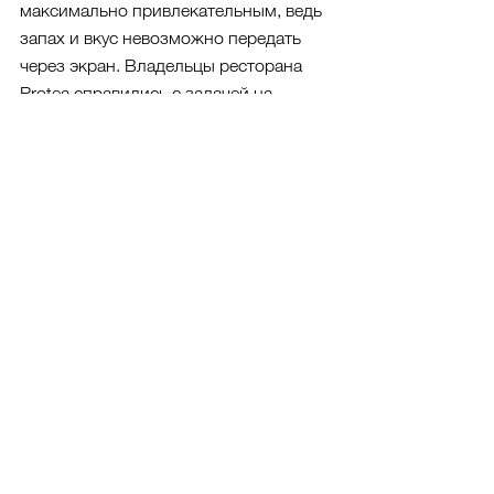
максимально привлекательным, ведь 
запах и вкус невозможно передать 
через экран. Владельцы ресторана 
Protea справились с задачей на 
отлично — 
их сайт создан на основе 
блочного шаблона, который 
позволяет показать как можно 
больше изображений блюд, 
интерьера ресторана и и окружающей 
его долины Напа.