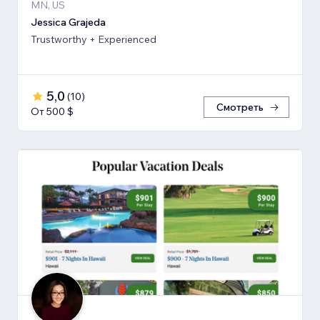
MN, US
Jessica Grajeda
Trustworthy + Experienced
5,0
(
10
)
Смотреть
От 500 $