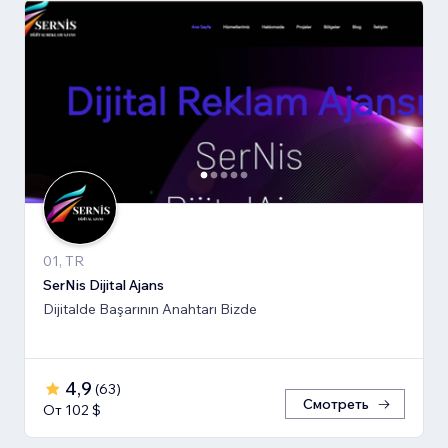
01, TR
SerNis Dijital Ajans
Dijitalde Başarının Anahtarı Bizde
4,9
(
63
)
Смотреть
От 102 $