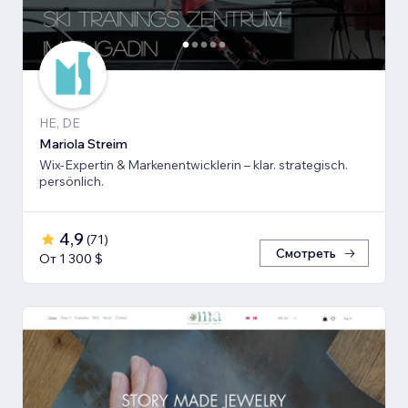
HE, DE
Mariola Streim
Wix-Expertin & Markenentwicklerin – klar. strategisch.
persönlich.
4,9
(
71
)
Смотреть
От 1 300 $