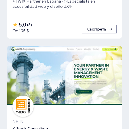
> | WIX Partner en España · ✨Especialista en
accesibilidad web y diseño UX✨
5,0
(
3
)
Смотреть
От 195 $
NH, NL
Y-Track Consulting