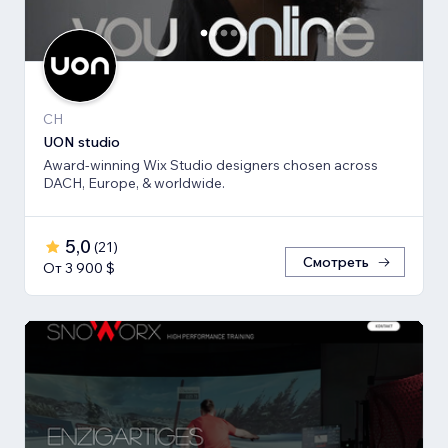
CH
UON studio
Award-winning Wix Studio designers chosen across
DACH, Europe, & worldwide.
5,0
(
21
)
Смотреть
От 3 900 $