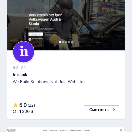
SG, VN
Intelpik
We Build Solutions, Not Just Websites
5,0
(
22
)
Смотреть
От 1 200 $