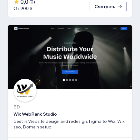
0,0
(
0
)
Смотреть
От 900 $
BD
Wix WebRank Studio
Best in Website design and redesign, Figma to Wix, Wix
seo, Domain setup,