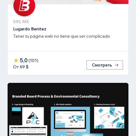
SIN, MX
Lugardo Benitez
Tener tu página web no tiene que ser complicado
5,0
(
101
)
Смотреть
От 69 $