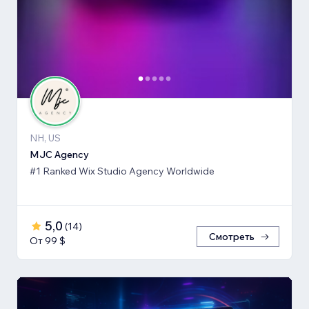
NH, US
MJC Agency
#1 Ranked Wix Studio Agency Worldwide
5,0
(
14
)
Смотреть
От 99 $