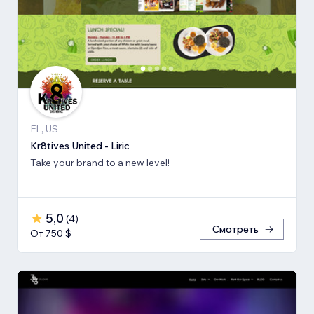
FL, US
Kr8tives United - Liric
Take your brand to a new level!
5,0
(
4
)
Смотреть
От 750 $