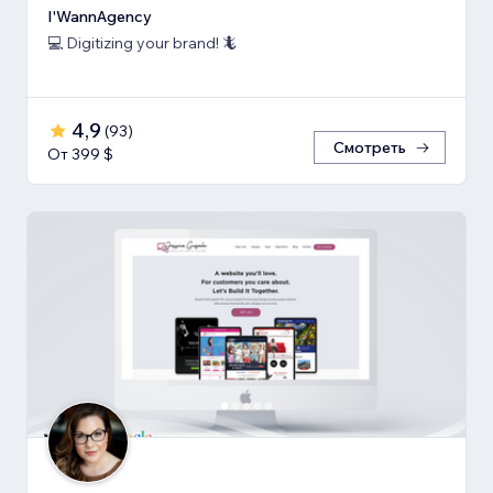
I'WannAgency
💻 Digitizing your brand! 🦎
4,9
(
93
)
Смотреть
От 399 $